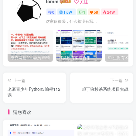
tomm
关注
0
1.6W+
1
58
24W+
这家伙很懒，什么都没有写...
夸克网盘20t 会员 申请
IT类所有渠道合集 持续日更，目前近四千多条资源 年费用户微信私信获取权限
上一篇
下一篇
老豪青少年Python3编程112
叩丁狼秒杀系统项目实战
课
猜您喜欢