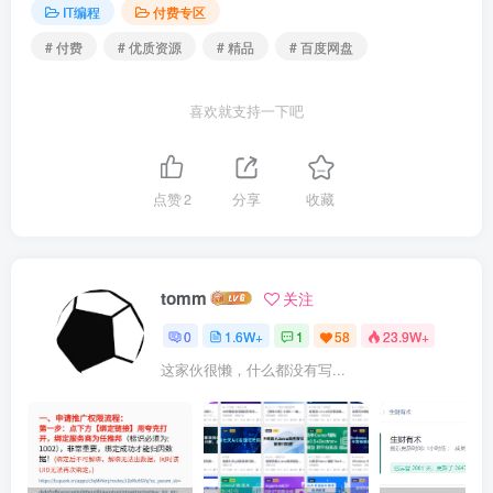
IT编程
付费专区
# 付费
# 优质资源
# 精品
# 百度网盘
喜欢就支持一下吧
点赞
2
分享
收藏
tomm
关注
0
1.6W+
1
58
23.9W+
这家伙很懒，什么都没有写...