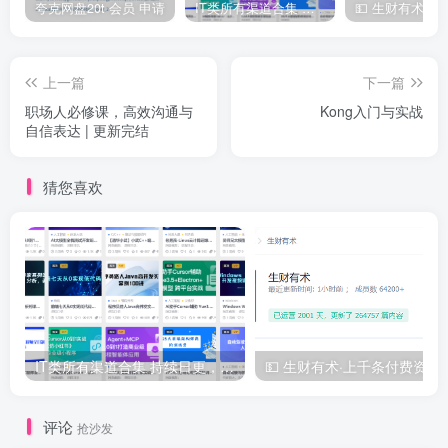
夸克网盘20t 会员 申请
IT类所有渠道合集 持续日更，目前近四千多条资源 年费用户微信私信获取权限
上一篇
下一篇
职场人必修课，高效沟通与
Kong入门与实战
自信表达 | 更新完结
猜您喜欢
IT类所有渠道合集 持续日更，目前近四千多条资源 年费用户微信私信获取权限
💵 生财有术·上千
评论
抢沙发