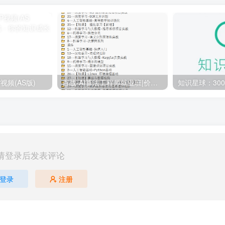
视频(AS版)
百战-AI算法工程师就业班|价值18980元|冲击百万年薪|完结无秘
请登录后发表评论
登录
注册