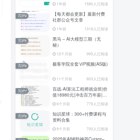
1年前
1580人已阅读
【每天都会更新】最新付费
TOP4
社群公众号文章
1年前
1318人已阅读
黑马 – AI大模型三期（无
TOP5
秘）
12个月前
995人已阅读
极客学院全套ⅥP视频(AS版)
TOP6
11个月前
803人已阅读
百战-AI算法工程师就业班|价
TOP7
值18980元|冲击百万年薪|完
结无秘
6个月前
779人已阅读
知识星球：300+付费课程与
TOP8
资料合集
9个月前
700人已阅读
，
2025年AI辅助神器Cursor–