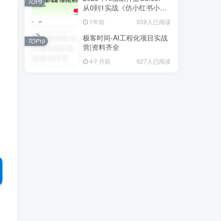
TOP9
从0到1实战《仿小红书小程
序》
1年前
659人已阅读
极客时间-AI工程化项目实战
TOP10
营|资料齐全
4个月前
627人已阅读
；