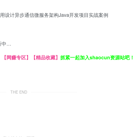
用设计
异步通信
微服务架构
Java开发
项目实战案例
新中…
】
【网赚专区】
【精品收藏】
抓紧一起加入shaocun资源站吧！
THE END