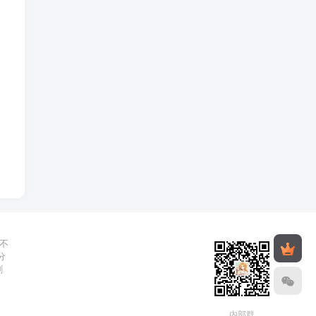
不
分
删
内部群