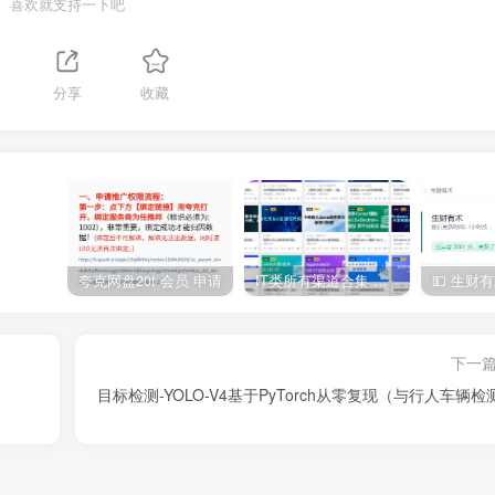
喜欢就支持一下吧
分享
收藏
夸克网盘20t 会员 申请
IT类所有渠道合集 持续日更，目前近四千多条资源 年费用户微信私信获取权限
下一
目标检测-YOLO-V4基于PyTorch从零复现（与行人车辆检