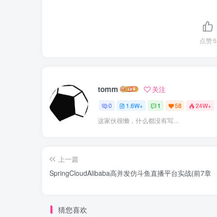
点赞
5
tomm
关注
0
1.6W+
1
58
24W+
这家伙很懒，什么都没有写...
上一篇
SpringCloudAlibaba高并发仿斗鱼直播平台实战(前7章
猜您喜欢