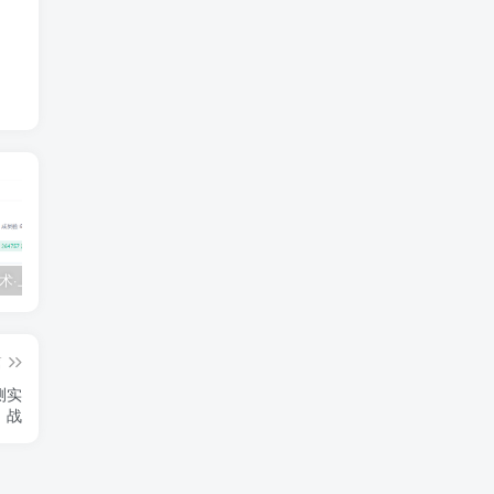
💵 生财有术·上千条付费资源合集（最新）
【每天都会更新】最新付费社群公众号文章
黑马 – AI大模型三期（无秘）
篇
测实
战