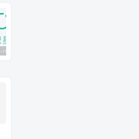
知识星球：300+付费课程与资料合集
2025年AI辅助神器Cursor–从0到1实战《仿小红书小程序》