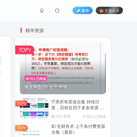
发布
开通会员
精华资源
TOP1
4219人已阅读
夸克网盘20t 会员 申请
IT类所有渠道合集 持续日
TOP2
更，目前近四千多条资源 年
费用户微信私信获取权限
12个月前
4122人已阅读
💵 生财有术·上千条付费资源
TOP3
合集（最新）