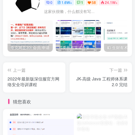
0
1.6W+
1
58
24.1W+
这家伙很懒，什么都没有写...
夸克网盘20t 会员 申请
IT类所有渠道合集 持续日更，目前近四千多条资源 年费用户微信私信获取权限
上一篇
下一篇
2022年最新版深信服官方网
JK-高级 Java 工程师体系课
络安全培训课程
2.0 完结
猜您喜欢