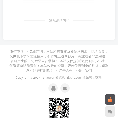
暂无评论内容
友链申请
免责声明：本站所有链接及资源均来源于网络收集，
仅供私下学习交流使用，不得将上述内容用于商业或者非法用途，
否则产生的一切后果自行承担！ 本站仅仅提供资源分享，不对任
何资源负法律责任！本站收录的资源内容若侵害到您的利益，请联
系本站进行删除！
广告合作
关于我们
Copyright © 2024 ·
shaocun资源站
· 由
shaocun主题
强力驱动.