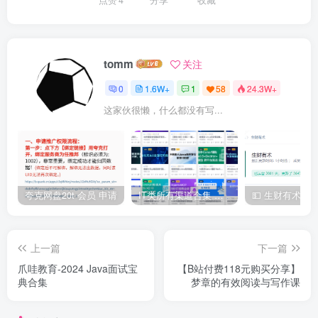
tomm
关注
0
1.6W+
1
58
24.3W+
这家伙很懒，什么都没有写...
夸克网盘20t 会员 申请
IT类所有渠道合集 持续日更，目前近四千多条资源 年费用户微信私信获取权限
上一篇
下一篇
爪哇教育-2024 Java面试宝
【B站付费118元购买分享】
典合集
梦章的有效阅读与写作课