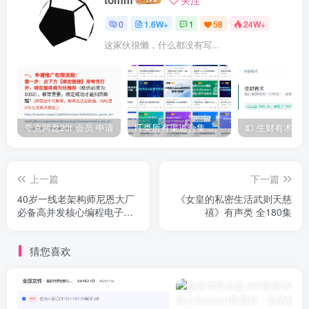
0
1.6W+
1
58
24W+
这家伙很懒，什么都没有写...
夸克网盘20t 会员 申请
IT类所有渠道合集 持续日更，目前近四千多条资源 年费用户微信私信获取权限
上一篇
下一篇
40岁一线老架构师尼恩大厂
《女皇的私密生活武则天慈
必备高并发核心编程电子书
禧》有声类 全180集
等资料
猜您喜欢