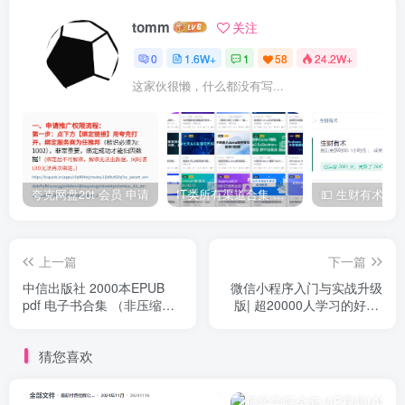
tomm
关注
0
1.6W+
1
58
24.2W+
这家伙很懒，什么都没有写...
夸克网盘20t 会员 申请
IT类所有渠道合集 持续日更，目前近四千多条资源 年费用户微信私信获取权限
上一篇
下一篇
中信出版社 2000本EPUB
微信小程序入门与实战升级
pdf 电子书合集 （非压缩包
版| 超20000人学习的好课|
合集，可单本下载）
完结无秘
猜您喜欢