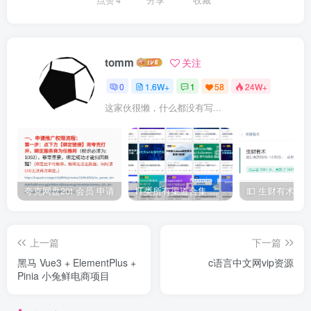
tomm
关注
0
1.6W+
1
58
24W+
这家伙很懒，什么都没有写...
夸克网盘20t 会员 申请
IT类所有渠道合集 持续日更，目前近四千多条资源 年费用户微信私信获取权限
上一篇
下一篇
黑马 Vue3 + ElementPlus +
c语言中文网vip资源
Pinia 小兔鲜电商项目