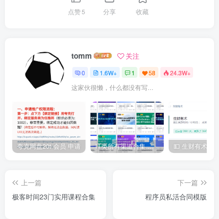
点赞
5
分享
收藏
tomm
关注
0
1.6W+
1
58
24.3W+
这家伙很懒，什么都没有写...
夸克网盘20t 会员 申请
IT类所有渠道合集 持续日更，目前近四千多条资源 年费用户微信私信获取权限
上一篇
下一篇
极客时间23门实用课程合集
程序员私活合同模版