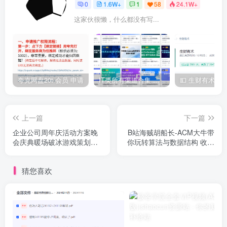
0
1.6W+
1
58
24.1W+
这家伙很懒，什么都没有写...
夸克网盘20t 会员 申请
IT类所有渠道合集 持续日更，目前近四千多条资源 年费用户微信私信获取权限
上一篇
下一篇
企业公司周年庆活动方案晚
B站海贼胡船长-ACM大牛带
会庆典暖场破冰游戏策划主
你玩转算法与数据结构 收费
持演讲发言稿
199
猜您喜欢