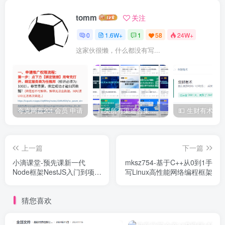
tomm
关注
0
1.6W+
1
58
24W+
这家伙很懒，什么都没有写...
夸克网盘20t 会员 申请
IT类所有渠道合集 持续日更，目前近四千多条资源 年费用户微信私信获取权限
上一篇
下一篇
小滴课堂-预先课新一代
mksz754-基于C++从0到1手
Node框架NestJS入门到项目
写Linux高性能网络编程框架
实战-低代码大课必备技术
猜您喜欢