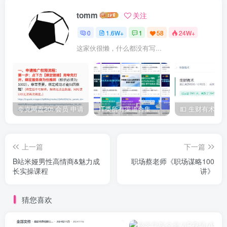
tomm
关注
0
1.6W+
1
58
24W+
这家伙很懒，什么都没有写...
夸克网盘20t 会员 申请
IT类所有渠道合集 持续日更，目前近四千多条资源 年费用户微信私信获取权限
上一篇
下一篇
B站米娅男性高情商&魅力成
职场蔡老师《职场谋略100
长实操课程
讲》
猜您喜欢