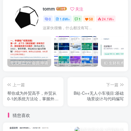
tomm
关注
0
1.6W+
1
58
24.1W+
这家伙很懒，什么都没有写...
夸克网盘20t 会员 申请
IT类所有渠道合集 持续日更，目前近四千多条资源 年费用户微信私信获取权限
上一篇
下一篇
帮你成为外贸高手，外贸从
B站-C++无人小车项目∶基础
0-1的系统方法论，掌握外贸
场景设计与代码编写
的核心技能
猜您喜欢