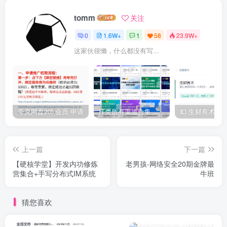
tomm
关注
0
1.6W+
1
58
23.9W+
这家伙很懒，什么都没有写...
夸克网盘20t 会员 申请
IT类所有渠道合集 持续日更，目前近四千多条资源 年费用户微信私信获取权限
上一篇
下一篇
【硬核学堂】开发内功修炼
老男孩-网络安全20期金牌最
营集合+手写分布式IM系统
牛班
猜您喜欢