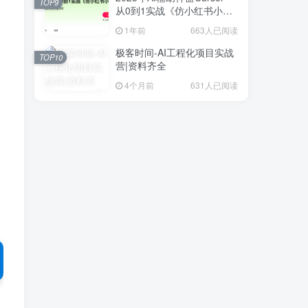
TOP9
从0到1实战《仿小红书小程
序》
1年前
663人已阅读
极客时间-AI工程化项目实战
TOP10
营|资料齐全
4个月前
631人已阅读