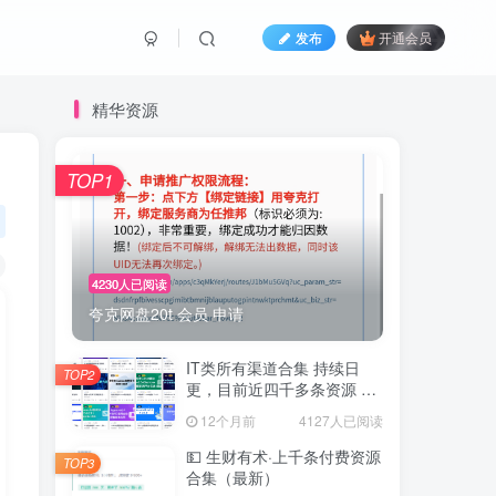
发布
开通会员
精华资源
TOP1
4230人已阅读
夸克网盘20t 会员 申请
IT类所有渠道合集 持续日
TOP2
更，目前近四千多条资源 年
费用户微信私信获取权限
12个月前
4127人已阅读
💵 生财有术·上千条付费资源
TOP3
合集（最新）