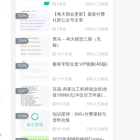
1年前
1593人已阅读
【每天都会更新】最新付费
TOP4
社群公众号文章
1年前
1326人已阅读
黑马 – AI大模型三期（无
TOP5
秘）
12个月前
999人已阅读
极客学院全套ⅥP视频(AS版)
TOP6
11个月前
806人已阅读
百战-AI算法工程师就业班|价
TOP7
值18980元|冲击百万年薪|完
结无秘
6个月前
781人已阅读
知识星球：300+付费课程与
TOP8
资料合集
9个月前
705人已阅读
F
2025年AI辅助神器Cursor–