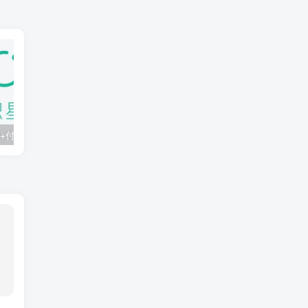
知识星球：300+付费课程与资料合集
2025年AI辅助神器Cursor–从0到1实战《仿小红书小程序》