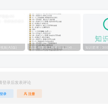
视频(AS版)
百战-AI算法工程师就业班|价值18980元|冲击百万年薪|完结无秘
请登录后发表评论
登录
注册