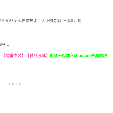
安全实战
安全攻防技术
IT认证辅导
就业保障计划
新中…
】
【网赚专区】
【精品收藏】
抓紧一起加入shaocun资源站吧！
THE END