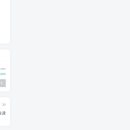
💵 生财有术·上千条付费资源合集（最新）
【每天都会更新】最新付费社群公众号文章
黑马 – AI大模型三期（无秘）
篇
业课