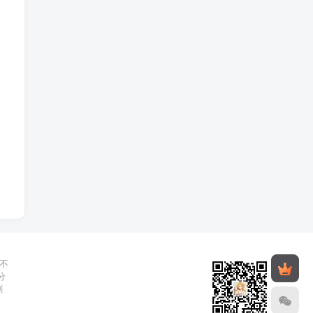
不
分
删