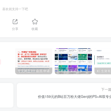
喜欢就支持一下吧
分享
收藏
夸克网盘20t 会员 申请
IT类所有渠道合集 持续日更，目前近四千多条资源 年费用户微信私信获取权限
下一
价值159元的B站百万粉大佬Genji的PS+AI双专