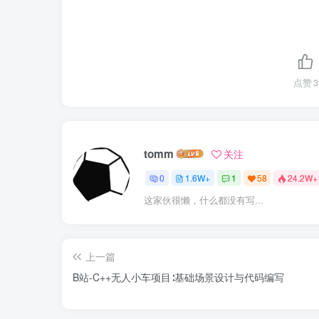
点赞
3
tomm
关注
0
1.6W+
1
58
24.2W+
这家伙很懒，什么都没有写...
上一篇
B站-C++无人小车项目∶基础场景设计与代码编写