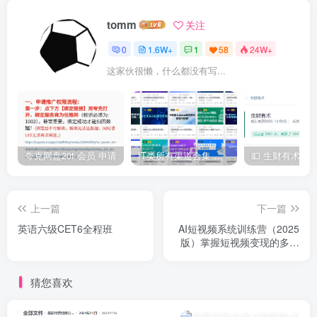
tomm
关注
0
1.6W+
1
58
24W+
这家伙很懒，什么都没有写...
夸克网盘20t 会员 申请
IT类所有渠道合集 持续日更，目前近四千多条资源 年费用户微信私信获取权限
上一篇
下一篇
英语六级CET6全程班
AI短视频系统训练营（2025
版）掌握短视频变现的多种
方式，结合AI技术提升创作
效率
猜您喜欢