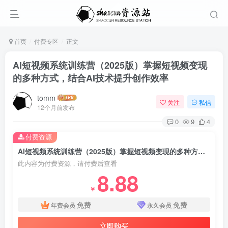
首页
付费专区
正文
AI短视频系统训练营（2025版）掌握短视频变现
的多种方式，结合AI技术提升创作效率
tomm
关注
私信
12个月前发布
0
9
4
付费资源
AI短视频系统训练营（2025版）掌握短视频变现的多种方式，结合AI技术提升创作效率
此内容为付费资源，请付费后查看
8.88
￥
免费
免费
年费会员
永久会员
立即购买