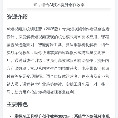
资源介绍
AI短视频系统训练营（2025版）专为短视频创作者及创业者
设计，深度解析短视频变现的核心模式与AI技术应用。课程
覆盖AI选题策划、智能剪辑工具、算法推荐机制解析，结合
实战案例教学，助你快速掌握内容爆款公式与流量变现技
巧。通过系统性训练，学员可高效驾驭AI辅助创作，提升内
容产出效率，实现从内容生产到精准获客、电商带货、知识
付费等多元变现路径。适合自媒体运营者、创业者及企业营
销人员，课程包含行业趋势解读、实操工具包及一对一指
导，助力用户抢占短视频变现赛道红利。
主要特色
掌握AI工具提升创作效率300%+；系统学习短视频变现