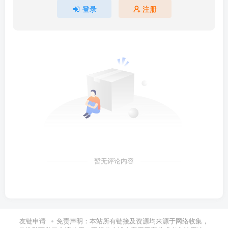
登录
注册
暂无评论内容
友链申请
免责声明：本站所有链接及资源均来源于网络收集，