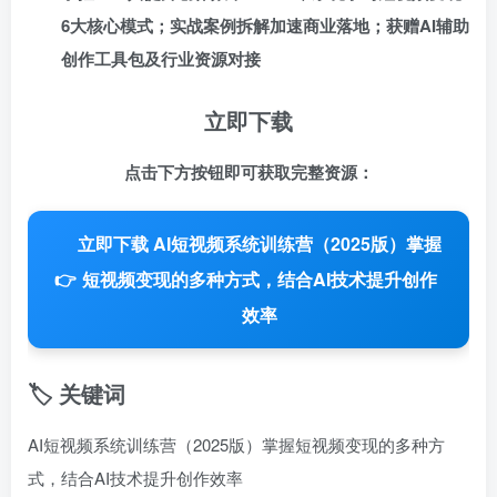
6大核心模式；实战案例拆解加速商业落地；获赠AI辅助
创作工具包及行业资源对接
立即下载
点击下方按钮即可获取完整资源：
立即下载 AI短视频系统训练营（2025版）掌握
👉
短视频变现的多种方式，结合AI技术提升创作
效率
🏷️ 关键词
AI短视频系统训练营（2025版）掌握短视频变现的多种方
式，结合AI技术提升创作效率