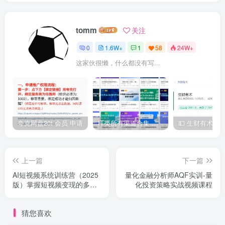
tomm
关注
0
1.6W+
1
58
24W+
这家伙很懒，什么都没有写...
夸克网盘20t 会员 申请
IT类所有渠道合集 持续日更，目前近四千多条资源 年费用户微信私信获取权限
上一篇
下一篇
AI短视频系统训练营（2025
量化金融分析师AQF实训-量
版）掌握短视频变现的多种
化投资策略实战视频课程
方式，结合AI技术提升创作
效率
猜您喜欢