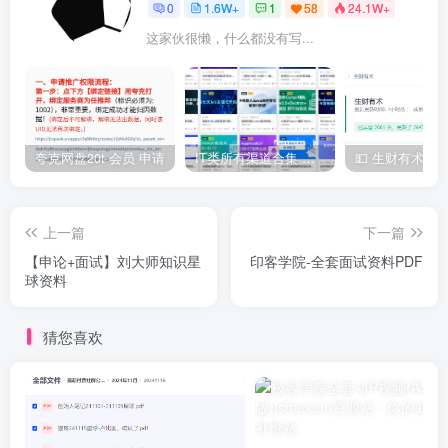
0
1.6W+
1
58
24.1W+
这家伙很懒，什么都没有写...
夸克网盘20t 会员 申请
IT类所有渠道合集 持续日更，目前近四千多条资源 年费用户微信私信获取权限
上一篇
下一篇
【申论+面试】刘大师知识星
印客学院-全套面试资料PDF
球资料
猜您喜欢