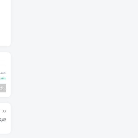
💵 生财有术·上千条付费资源合集（最新）
【每天都会更新】最新付费社群公众号文章
黑马 – AI大模型三期（无秘）
篇
课程