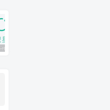
知识星球：300+付费课程与资料合集
2025年AI辅助神器Cursor–从0到1实战《仿小红书小程序》