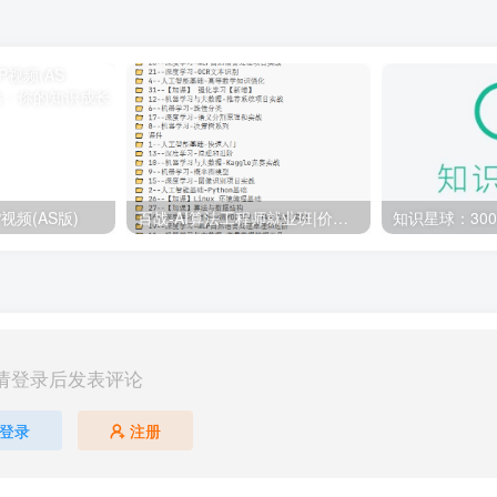
视频(AS版)
百战-AI算法工程师就业班|价值18980元|冲击百万年薪|完结无秘
请登录后发表评论
登录
注册