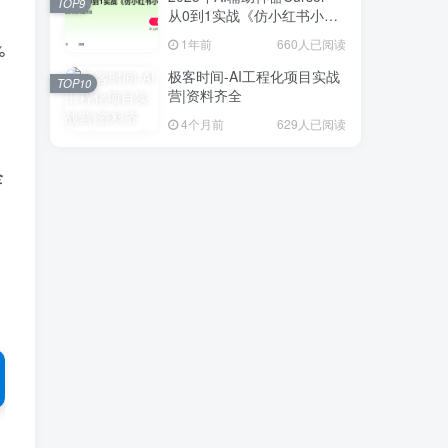
TOP9
从0到1实战《仿小红书小程
序》
1年前
660人已阅读
%
极客时间-AI工程化项目实战
TOP10
营|资料齐全
4个月前
629人已阅读
全