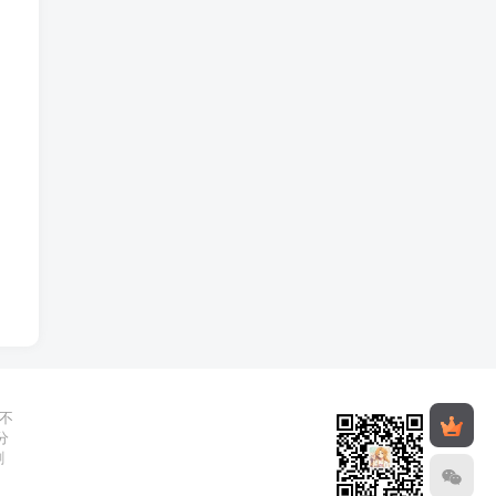
不
分
删