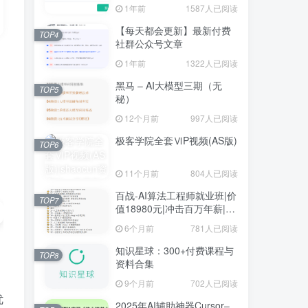
1年前
1587人已阅读
【每天都会更新】最新付费
TOP4
社群公众号文章
1年前
1322人已阅读
黑马 – AI大模型三期（无
TOP5
秘）
12个月前
997人已阅读
极客学院全套ⅥP视频(AS版)
TOP6
11个月前
804人已阅读
百战-AI算法工程师就业班|价
TOP7
值18980元|冲击百万年薪|完
结无秘
6个月前
781人已阅读
知识星球：300+付费课程与
TOP8
资料合集
9个月前
702人已阅读
优
2025年AI辅助神器Cursor–