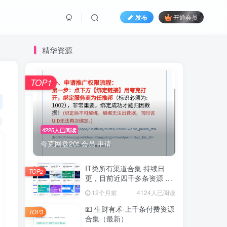
发布
开通会员
精华资源
TOP1
4225人已阅读
夸克网盘20t 会员 申请
IT类所有渠道合集 持续日
TOP2
更，目前近四千多条资源 年
费用户微信私信获取权限
12个月前
4124人已阅读
💵 生财有术·上千条付费资源
TOP3
合集（最新）