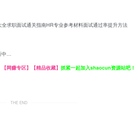
大全
求职面试通关指南
HR专业参考材料
面试通过率提升方法
新中…
】
【网赚专区】
【精品收藏】
抓紧一起加入shaocun资源站吧！
THE END