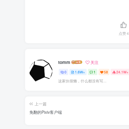
点赞
4
tomm
关注
0
1.6W+
1
58
24.1W+
这家伙很懒，什么都没有写...
上一篇
免翻的Pixiv客户端