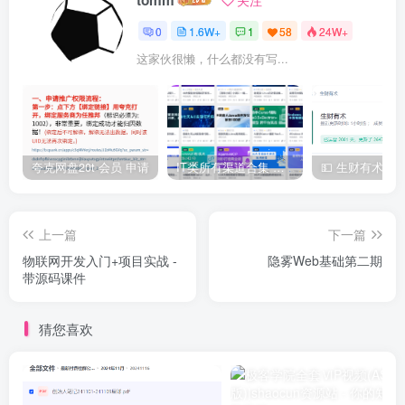
0
1.6W+
1
58
24W+
这家伙很懒，什么都没有写...
夸克网盘20t 会员 申请
IT类所有渠道合集 持续日更，目前近四千多条资源 年费用户微信私信获取权限
上一篇
下一篇
物联网开发入门+项目实战 -
隐雾Web基础第二期
带源码课件
猜您喜欢