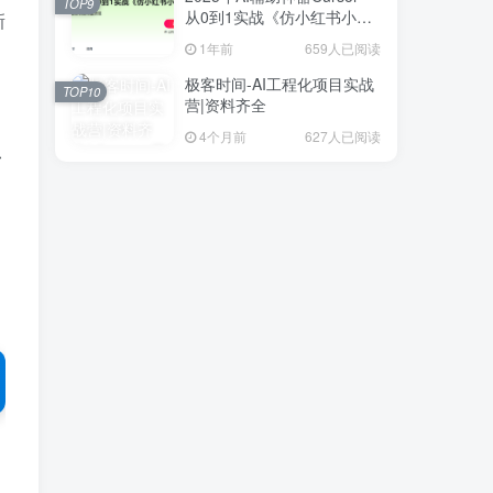
TOP9
从0到1实战《仿小红书小程
新
序》
1年前
659人已阅读
极客时间-AI工程化项目实战
TOP10
营|资料齐全
4个月前
627人已阅读
者