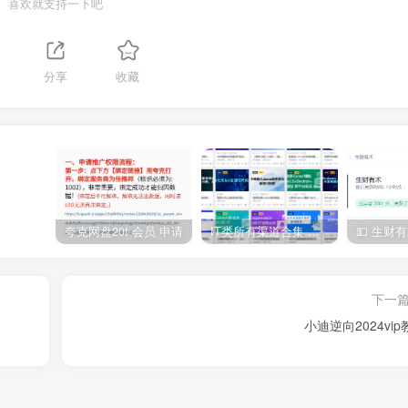
喜欢就支持一下吧
分享
收藏
夸克网盘20t 会员 申请
IT类所有渠道合集 持续日更，目前近四千多条资源 年费用户微信私信获取权限
下一
小迪逆向2024vip