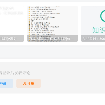
视频(AS版)
百战-AI算法工程师就业班|价值18980元|冲击百万年薪|完结无秘
请登录后发表评论
登录
注册