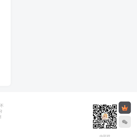
不
分
删
内部群