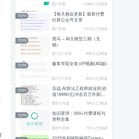
1年前
1584人已阅读
【每天都会更新】最新付费
TOP4
社群公众号文章
1年前
1319人已阅读
黑马 – AI大模型三期（无
TOP5
秘）
12个月前
995人已阅读
极客学院全套ⅥP视频(AS版)
TOP6
11个月前
804人已阅读
百战-AI算法工程师就业班|价
TOP7
值18980元|冲击百万年薪|完
结无秘
6个月前
780人已阅读
知识星球：300+付费课程与
TOP8
资料合集
9个月前
701人已阅读
用
2025年AI辅助神器Cursor–