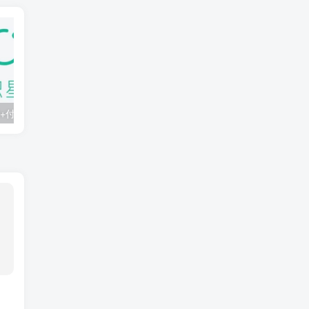
知识星球：300+付费课程与资料合集
2025年AI辅助神器Cursor–从0到1实战《仿小红书小程序》