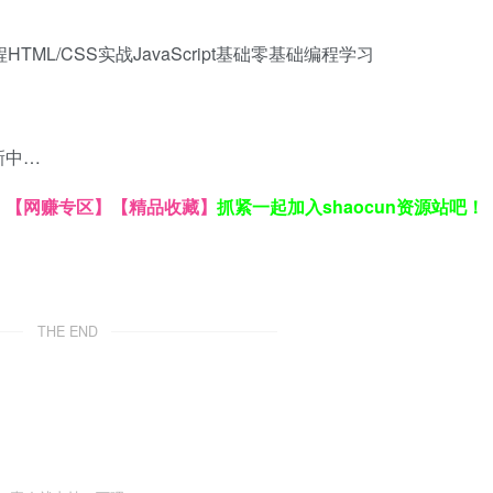
程
HTML/CSS实战
JavaScript基础
零基础编程学习
新中…
】
【网赚专区】
【精品收藏】
抓紧一起加入shaocun资源站吧！
THE END