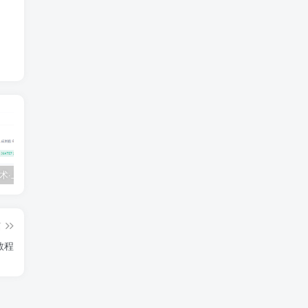
💵 生财有术·上千条付费资源合集（最新）
【每天都会更新】最新付费社群公众号文章
黑马 – AI大模型三期（无秘）
篇
教程