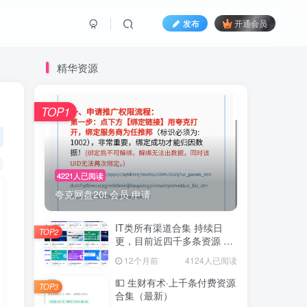
发布
开通会员
精华资源
TOP1
4221人已阅读
夸克网盘20t 会员 申请
IT类所有渠道合集 持续日
TOP2
更，目前近四千多条资源 年
费用户微信私信获取权限
12个月前
4124人已阅读
💵 生财有术·上千条付费资源
TOP3
合集（最新）