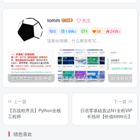
tomm
关注
0
1.6W+
1
58
24W+
这家伙很懒，什么都没有写...
夸克网盘20t 会员 申请
IT类所有渠道合集 持续日更，目前近四千多条资源 年费用户微信私信获取权限
上一篇
下一篇
【百战程序员】Python全栈
日语零基础直达N1全程VIP
工程师
长线班【价值6999元】
猜您喜欢