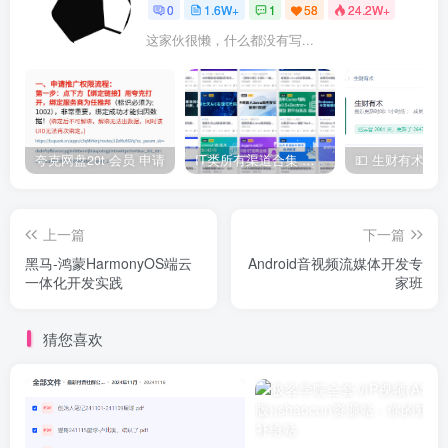
0
1.6W+
1
58
24.2W+
这家伙很懒，什么都没有写...
夸克网盘20t 会员 申请
IT类所有渠道合集 持续日更，目前近四千多条资源 年费用户微信私信获取权限
上一篇
下一篇
黑马-鸿蒙HarmonyOS端云
Android音视频流媒体开发专
一体化开发实践
家班
猜您喜欢