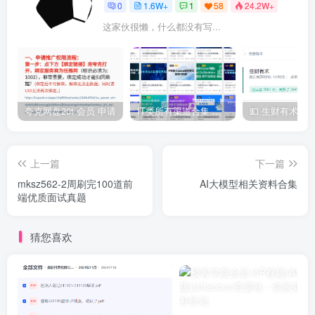
0
1.6W+
1
58
24.2W+
这家伙很懒，什么都没有写...
夸克网盘20t 会员 申请
IT类所有渠道合集 持续日更，目前近四千多条资源 年费用户微信私信获取权限
上一篇
下一篇
mksz562-2周刷完100道前
AI大模型相关资料合集
端优质面试真题
猜您喜欢