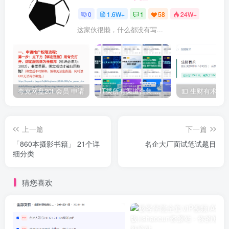
0
1.6W+
1
58
24W+
这家伙很懒，什么都没有写...
夸克网盘20t 会员 申请
IT类所有渠道合集 持续日更，目前近四千多条资源 年费用户微信私信获取权限
上一篇
下一篇
「860本摄影书籍」 21个详
名企大厂面试笔试题目
细分类
猜您喜欢