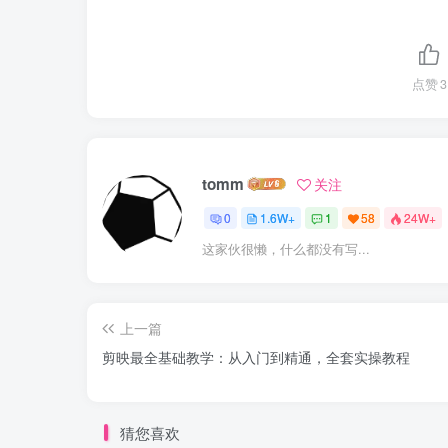
点赞
3
tomm
关注
0
1.6W+
1
58
24W+
这家伙很懒，什么都没有写...
上一篇
剪映最全基础教学：从入门到精通，全套实操教程
猜您喜欢