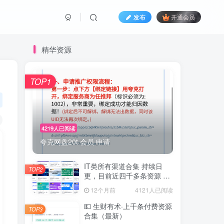
发布
开通会员
精华资源
TOP1
4219人已阅读
夸克网盘20t 会员 申请
IT类所有渠道合集 持续日
TOP2
更，目前近四千多条资源 年
费用户微信私信获取权限
12个月前
4121人已阅读
💵 生财有术·上千条付费资源
TOP3
合集（最新）