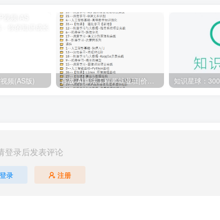
视频(AS版)
百战-AI算法工程师就业班|价值18980元|冲击百万年薪|完结无秘
请登录后发表评论
登录
注册