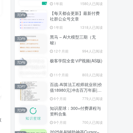
1年前
1580人已阅读
【每天都会更新】最新付费
TOP4
社群公众号文章
1年前
1318人已阅读
黑马 – AI大模型三期（无
TOP5
秘）
12个月前
994人已阅读
极客学院全套ⅥP视频(AS版)
TOP6
11个月前
803人已阅读
百战-AI算法工程师就业班|价
TOP7
值18980元|冲击百万年薪|完
结无秘
6个月前
779人已阅读
知识星球：300+付费课程与
TOP8
资料合集
教
9个月前
700人已阅读
2025年AI辅助神器Cursor–