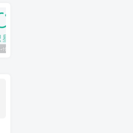
知识星球：300+付费课程与资料合集
2025年AI辅助神器Cursor–从0到1实战《仿小红书小程序》