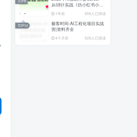
TOP9
从0到1实战《仿小红书小程
序》
1年前
659人已阅读
极客时间-AI工程化项目实战
TOP10
营|资料齐全
4个月前
626人已阅读
具