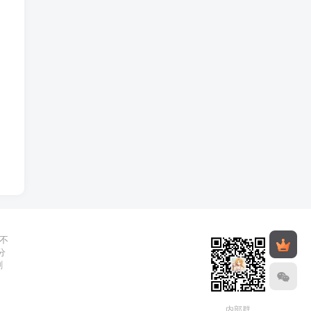
不
分
删
内部群