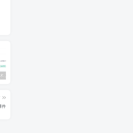
💵 生财有术·上千条付费资源合集（最新）
【每天都会更新】最新付费社群公众号文章
黑马 – AI大模型三期（无秘）
篇
码课件