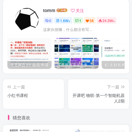
tomm
关注
0
1.6W+
1
58
24.3W+
这家伙很懒，什么都没有写...
夸克网盘20t 会员 申请
IT类所有渠道合集 持续日更，目前近四千多条资源 年费用户微信私信获取权限
上一篇
下一篇
小红书课程
开课吧 物联-第一个智能机器
人2期
猜您喜欢