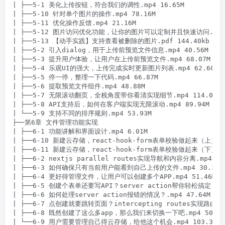
| ├──5-1 美化上传按钮，符合我们的调性.mp4 16.65M

| ├──5-10 针对单个图片的操作.mp4 78.16M

| ├──5-11 优化操作反馈.mp4 21.16M

| ├──5-12 图片访问优化功能，让你的图片可以定制并且快速访问.mp4 5
| ├──5-13 【动手实践】支持查看被删除的图片.pdf 144.40kb

| ├──5-2 引入dialog，用于上传前预览文件信息.mp4 40.56M

| ├──5-3 提升用户体验，让用户在上传前预览文件.mp4 68.07M

| ├──5-4 乐观UI的强大，上传完成实时更新图片列表.mp4 62.60M

| ├──5-5 停一停，整理一下代码.mp4 66.87M

| ├──5-6 提取预览文件组件.mp4 48.88M

| ├──5-7 无限滚动翻页，全栈角度带你看清实现细节.mp4 114.03M

| ├──5-8 API支持后，如何在客户端实现无限滚动.mp4 89.94M

| └──5-9 支持不同的排序规则.mp4 53.93M

├──第6章 文件管理功能实现

| ├──6-1 功能讲解和界面设计.mp4 6.01M

| ├──6-10 新建云存储，react-hook-form表单校验做起来（上）.mp4
| ├──6-11 新建云存储，react-hook-form表单校验做起来（下）.mp4
| ├──6-2 nextjs parallel routes实现导航和内容分离.mp4 57.
| ├──6-3 如何确保只有当前用户能看到自己上传的文件.mp4 30.39M

| ├──6-4 更好得管理文件，让用户可以创建多个APP.mp4 51.46M

| ├──6-5 创建个表单还要写API？server action帮你轻松搞定.mp4 
| ├──6-6 如何处理server action报错的情况？.mp4 47.64M

| ├──6-7 点创建就要跳转页面？intercepting routes实现路由插
| ├──6-8 既然创建了这么多app，那么我们来切换一下吧.mp4 50.77M
| └──6-9 用户需要管理自己得云存储，给他这个机会.mp4 103.39M
