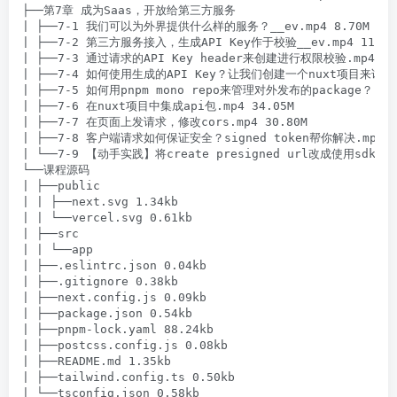
├──第7章 成为Saas，开放给第三方服务

| ├──7-1 我们可以为外界提供什么样的服务？__ev.mp4 8.70M

| ├──7-2 第三方服务接入，生成API Key作于校验__ev.mp4 116.08
| ├──7-3 通过请求的API Key header来创建进行权限校验.mp4 41.
| ├──7-4 如何使用生成的API Key？让我们创建一个nuxt项目来试一试.m
| ├──7-5 如何用pnpm mono repo来管理对外发布的package？.mp4 
| ├──7-6 在nuxt项目中集成api包.mp4 34.05M

| ├──7-7 在页面上发请求，修改cors.mp4 30.80M

| ├──7-8 客户端请求如何保证安全？signed token帮你解决.mp4 81
| └──7-9 【动手实践】将create presigned url改成使用sdk.pdf
└──课程源码

| ├──public

| | ├──next.svg 1.34kb

| | └──vercel.svg 0.61kb

| ├──src

| | └──app

| ├──.eslintrc.json 0.04kb

| ├──.gitignore 0.38kb

| ├──next.config.js 0.09kb

| ├──package.json 0.54kb

| ├──pnpm-lock.yaml 88.24kb

| ├──postcss.config.js 0.08kb

| ├──README.md 1.35kb

| ├──tailwind.config.ts 0.50kb
