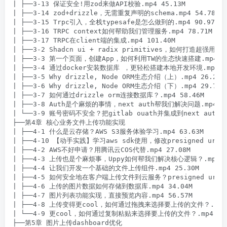
| ├──3-13 保证安全!用zod来做API校验.mp4 45.13M

| ├──3-14 zod+drizzle，无需重复声明的schema.mp4 54.78M

| ├──3-15 Trpc引入，全栈typesafe是怎么做到的.mp4 90.97M

| ├──3-16 TRPC context如何帮助我们管理服务.mp4 78.71M

| ├──3-17 TRPC在client端的集成.mp4 101.40M

| ├──3-2 Shadcn ui + radix primitives，如何打造超强用户体
| ├──3-3 第一个页面，创建App，如何利用TW的生态快速搭建.mp4 30.
| ├──3-4 通过docker安装数据库 ，更轻松搭建本地开发环境.mp4 20
| ├──3-5 Why drizzle, Node ORM生态介绍（上）.mp4 26.22M

| ├──3-6 Why drizzle, Node ORM生态介绍（下）.mp4 29.72M

| ├──3-7 如何通过drizzle orm连接数据库？.mp4 58.46M

| ├──3-8 Auth是个麻烦的事情，next auth帮我们解决问题.mp4 44.
| └──3-9 账号密码不安全？把gitlab ouath并集成到next auth（上
├──第4章 核心业务文件上传功能实现

| ├──4-1 什么是云存储？AWS S3服务体验学习.mp4 63.63M

| ├──4-10 【动手实践】学习aws sdk使用，修改presigned url生
| ├──4-2 AWS不好申请？用腾讯云COS代替.mp4 27.08M

| ├──4-3 上传也是个麻烦事，Uppy如何帮我们解决核心逻辑？.mp4 35
| ├──4-4 让我们开发一个基础的文件上传组件.mp4 25.30M

| ├──4-5 如何安全地在客户端上传文件到云服务？presigned url上传文
| ├──4-6 上传的图片数据如何存储到数据库.mp4 34.04M

| ├──4-7 图片列表功能实现，直接预览内容.mp4 56.57M

| ├──4-8 上传变得更cool，如何通过拖拽来选择要上传的文件？.mp4 6
| └──4-9 更cool，如何通过复制粘贴来选择要上传的文件？.mp4 25.6
├──第5章 图片上传dashboard优化
