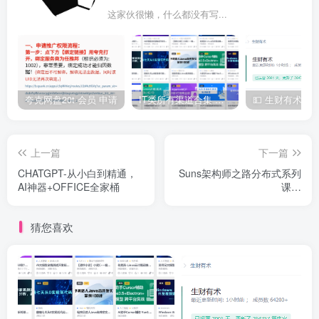
这家伙很懒，什么都没有写...
夸克网盘20t 会员 申请
IT类所有渠道合集 持续日更，目前近四千多条资源 年费用户微信私信获取权限
上一篇
下一篇
CHATGPT-从小白到精通，
Suns架构师之路分布式系列
AI神器+OFFICE全家桶
课程
(SpringMybatisNettyRPC)
猜您喜欢