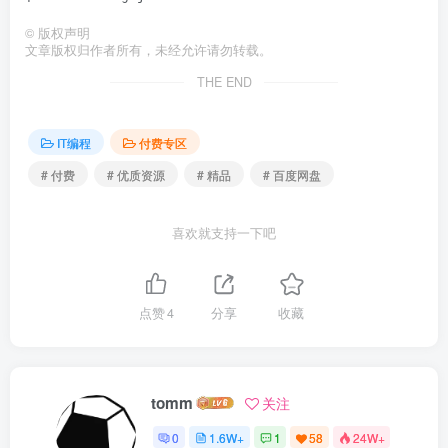
©
版权声明
文章版权归作者所有，未经允许请勿转载。
THE END
IT编程
付费专区
# 付费
# 优质资源
# 精品
# 百度网盘
喜欢就支持一下吧
点赞
4
分享
收藏
tomm
关注
0
1.6W+
1
58
24W+