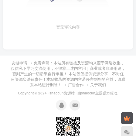
暂无评论内容
友链申请
免责声明：本站所有链接及资源均来源于网络收集，
仅供私下学习交流使用，不得将上述内容用于商业或者非法用途，
否则产生的一切后果自行承担！ 本站仅仅提供资源分享，不对任
何资源负法律责任！本站收录的资源内容若侵害到您的利益，请联
系本站进行删除！
广告合作
关于我们
Copyright © 2024 ·
shaocun资源站
· 由
shaocun主题
强力驱动.