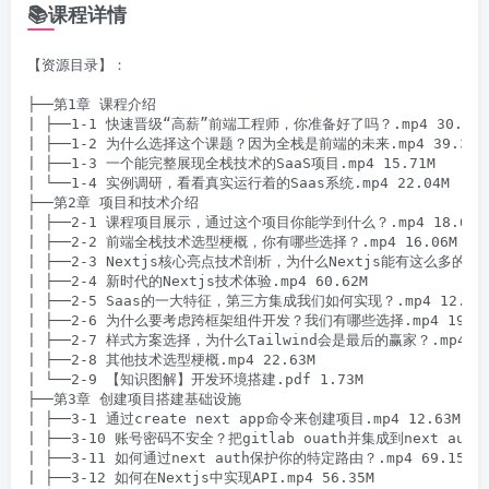
📚课程详情
【资源目录】：

├──第1章 课程介绍

| ├──1-1 快速晋级“高薪”前端工程师，你准备好了吗？.mp4 30.43M

| ├──1-2 为什么选择这个课题？因为全栈是前端的未来.mp4 39.30M

| ├──1-3 一个能完整展现全栈技术的SaaS项目.mp4 15.71M

| └──1-4 实例调研，看看真实运行着的Saas系统.mp4 22.04M

├──第2章 项目和技术介绍

| ├──2-1 课程项目展示，通过这个项目你能学到什么？.mp4 18.62M

| ├──2-2 前端全栈技术选型梗概，你有哪些选择？.mp4 16.06M

| ├──2-3 Nextjs核心亮点技术剖析，为什么Nextjs能有这么多的使用量
| ├──2-4 新时代的Nextjs技术体验.mp4 60.62M

| ├──2-5 Saas的一大特征，第三方集成我们如何实现？.mp4 12.63M
| ├──2-6 为什么要考虑跨框架组件开发？我们有哪些选择.mp4 19.47M
| ├──2-7 样式方案选择，为什么Tailwind会是最后的赢家？.mp4 27.
| ├──2-8 其他技术选型梗概.mp4 22.63M

| └──2-9 【知识图解】开发环境搭建.pdf 1.73M

├──第3章 创建项目搭建基础设施

| ├──3-1 通过create next app命令来创建项目.mp4 12.63M

| ├──3-10 账号密码不安全？把gitlab ouath并集成到next auth（
| ├──3-11 如何通过next auth保护你的特定路由？.mp4 69.15M

| ├──3-12 如何在Nextjs中实现API.mp4 56.35M
