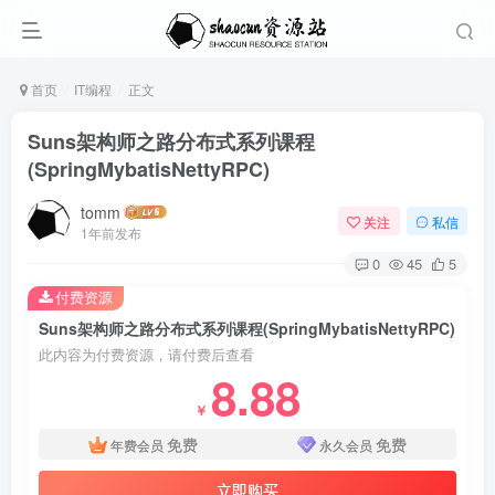
首页
IT编程
正文
Suns架构师之路分布式系列课程
(SpringMybatisNettyRPC)
tomm
关注
私信
1年前发布
0
45
5
付费资源
Suns架构师之路分布式系列课程(SpringMybatisNettyRPC)
此内容为付费资源，请付费后查看
8.88
￥
免费
免费
年费会员
永久会员
立即购买