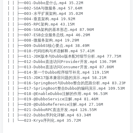
| | ├──001-Dubbo是什么.mp4 35.22M

| | ├──002-SOA与微服务.mp4 57.64M

| | ├──003-水平扩展架构.mp4 35.02M

| | ├──004-垂直架构.mp4 19.92M

| | ├──005-RPC架构.mp4 43.15M

| | ├──006-SOA架构的基本形态.mp4 87.96M

| | ├──007-ESB企业服务总线.mp4 46.29M

| | ├──008-微服务架构.mp4 19.29M

| | ├──009-Dubb03核心要点.mp4 38.49M

| | ├──010-代码结构与术语解释.mp4 57.41M

| | ├──011-JDK版本与Dubbo版本配对细节分析.mp4 77.75M

| | ├──012-Dubbo直连访问Provider开发.mp4 136.79M

| | ├──013-Dubbo直连访问Consumer开发.mp4 87.86M

| | ├──014-第一个Dubbo程序细节补充.mp4 119.15M

| | ├──015-JDK17版本兼容问题的演示.mp4 58.21M

| | ├──016-SpringBoot与Dubbo整合的思路分析.mp4 83.23M

| | ├──017-SpringBoot整合Dubbo的编码演示.mp4 109.53M

| | ├──018-@EnableDubbo注解的作用.mp4 96.53M

| | ├──019-@DubboService注解.mp4 81.46M

| | ├──020-@DubboReference注解.mp4 27.16M

| | ├──021-DubboRPC直连开发.mp4 126.55M

| | ├──022-Dubbo序列化详解.mp4 63.34M

| | └──023-Kryo序列化.mp4 35.72M
