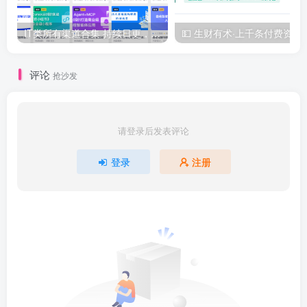
IT类所有渠道合集 持续日更，目前近四千多条资源 年费用户微信私信获取权限
💵 生财有术·上千
评论
抢沙发
请登录后发表评论
登录
注册