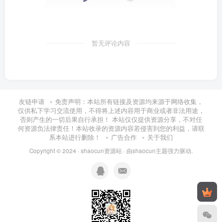
暂无评论内容
友链申请
免责声明：本站所有链接及资源均来源于网络收集，
仅供私下学习交流使用，不得将上述内容用于商业或者非法用途，
否则产生的一切后果自行承担！ 本站仅仅提供资源分享，不对任
何资源负法律责任！本站收录的资源内容若侵害到您的利益，请联
系本站进行删除！
广告合作
关于我们
Copyright © 2024 ·
shaocun资源站
· 由
shaocun主题
强力驱动.