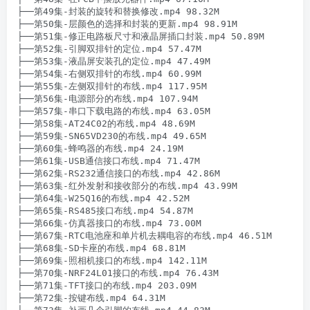
├──第49集-封装的旋转和替换修改.mp4 98.32M

├──第50集-层颜色的选择和封装的更新.mp4 98.91M

├──第51集-修正电路板尺寸和液晶屏插口封装.mp4 50.89M

├──第52集-引脚双排针的定位.mp4 57.47M

├──第53集-液晶屏安装孔的定位.mp4 47.49M

├──第54集-右侧双排针的布线.mp4 60.99M

├──第55集-左侧双排针的布线.mp4 117.95M

├──第56集-电源部分的布线.mp4 107.94M

├──第57集-串口下载电路的布线.mp4 63.05M

├──第58集-AT24C02的布线.mp4 48.69M

├──第59集-SN65VD230的布线.mp4 49.65M

├──第60集-蜂鸣器的布线.mp4 24.19M

├──第61集-USB通信接口布线.mp4 71.47M

├──第62集-RS232通信接口的布线.mp4 42.86M

├──第63集-红外发射和接收部分的布线.mp4 43.99M

├──第64集-W25Q16的布线.mp4 42.52M

├──第65集-RS485接口布线.mp4 54.87M

├──第66集-仿真器接口的布线.mp4 73.00M

├──第67集-RTC电池座和单片机去耦电容的布线.mp4 46.51M

├──第68集-SD卡座的布线.mp4 68.81M

├──第69集-照相机接口的布线.mp4 142.11M

├──第70集-NRF24L01接口的布线.mp4 76.43M

├──第71集-TFT接口的布线.mp4 203.09M

├──第72集-按键布线.mp4 64.31M
