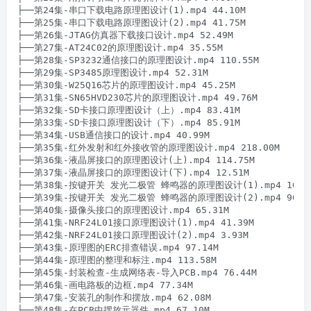
├──第24集-串口下载电路原理图设计(1).mp4 44.10M

├──第25集-串口下载电路原理图设计(2).mp4 41.75M

├──第26集-JTAG仿真器下载接口设计.mp4 52.49M

├──第27集-AT24C02的原理图设计.mp4 35.55M

├──第28集-SP3232通信接口的原理图设计.mp4 110.55M

├──第29集-SP3485原理图设计.mp4 52.31M

├──第30集-W25Q16芯片的原理图设计.mp4 45.25M

├──第31集-SN65HVD230芯片的原理图设计.mp4 49.76M

├──第32集-SD卡接口原理图设计（上）.mp4 83.41M

├──第33集-SD卡接口原理图设计（下）.mp4 85.91M

├──第34集-USB通信接口的设计.mp4 40.99M

├──第35集-红外发射和红外接收管的原理图设计.mp4 218.00M

├──第36集-液晶屏接口的原理图设计(上).mp4 114.75M

├──第37集-液晶屏接口的原理图设计(下).mp4 12.51M

├──第38集-按键开关 发光二极管 蜂鸣器的原理图设计(1).mp4 106.0
├──第39集-按键开关 发光二极管 蜂鸣器的原理图设计(2).mp4 90.65
├──第40集-摄像头接口的原理图设计.mp4 65.31M

├──第41集-NRF24L01接口原理图设计(1).mp4 41.39M

├──第42集-NRF24L01接口原理图设计(2).mp4 3.93M

├──第43集-原理图的ERC排查错误.mp4 97.14M

├──第44集-原理图的整理和标注.mp4 113.58M

├──第45集-封装检查-生成网络表-导入PCB.mp4 76.44M

├──第46集-画电路板的边框.mp4 77.34M

├──第47集-安装孔的制作和摆放.mp4 62.08M

├──第48集-在PCB中摆放元器件.mp4 67.10M
