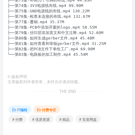
├──第73集-补画几个引脚的布线.mp4 44.83M

├──第74集-3V3电源线布线.mp4 99.90M

├──第75集-GND电源线的布线.mp4 130.22M

├──第76集-检查未连接的布线.mp4 132.67M

├──第77集-覆铜.mp4 35.37M

├──第78集-PCB中添加开窗的logo.mp4 58.55M

├──第79集-丝印层添加英文和中文注释.mp4 52.60M

├──第80集-如何生成gerber文件.mp4 45.48M

├──第81集-如何查看和审核gerber文件.mp4 31.25M

├──第82集-把PCB文件下单给工厂.mp4 69.90M

└──第83集-电路板的加工制作.mp4 45.54M

©
版权声明
文章版权归作者所有，未经允许请勿转载。
THE END
IT编程
付费专区
# 付费
# 优质资源
# 精品
# 百度网盘