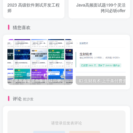
2023 高级软件测试开发工程
Java高频面试题199个灵活
师
拷问必斩offer
猜您喜欢
IT类所有渠道合集 持续日更，目前近四千多条资源 年费用户微信私信获取权限
💵 生财有术·上千
评论
抢沙发
请登录后发表评论