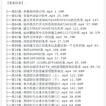
【资源目录】：

├──第01集-本教程内容介绍.mp4 2.19M

├──第02集-安装PCB设计软件.mp4 25.59M

├──第03集-建元件库并添加W25Q16和SP3232的元件库.mp4 147.72M

├──第04集-如何再次打开元件库和添加AT24C02库.mp4 37.99M

├──第05集-建立STM32F103VET6元件库.mp4 112.65M

├──第06集-如何删除库中元件和建立AMS1117元件库.mp4 30.37M

├──第07集-制作元件库的一些问题.mp4 56.79M

├──第08集-浏览自带的封装库.mp4 27.53M

├──第09集-如何建立自己封装库以及建议第一个元件封装.mp4 93.80M

├──第10集-制作SOP8封装.mp4 108.69M

├──第11集-制作WSOP8封装.mp4 75.49M

├──第12集-制作SOP16封装.mp4 57.73M

├──第13集-制作SOT-223和LQFP100封装.mp4 45.19M

├──第14集-制作自锁开关KFT8_0的原理图库和封装库.mp4 89.74M

├──第15集-按键开关的形象原理图库画法.mp4 39.08M

├──第16集-电源部分原理图设计（上）.mp4 122.20M

├──第17集-电源部分原理图设计（下）.mp4 11.58M

├──第18集-单片机最小系统原理图设计.mp4 119.86M

├──第19集-单片机最小系统封装的添加.mp4 142.36M

├──第20集-用排针引出单片机引脚(1).mp4 56.43M

├──第21集-用排针引出单片机引脚(2).mp4 28.83M

├──第22集-用排针引出单片机引脚(3).mp4 48.55M

├──第23集-用排针引出单片机引脚(4).mp4 64.60M
