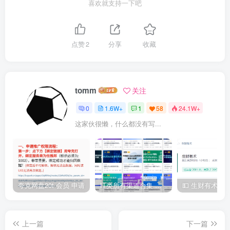
喜欢就支持一下吧
点赞
2
分享
收藏
tomm
关注
0
1.6W+
1
58
24.1W+
这家伙很懒，什么都没有写...
夸克网盘20t 会员 申请
IT类所有渠道合集 持续日更，目前近四千多条资源 年费用户微信私信获取权限
上一篇
下一篇