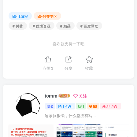
| ├──142-简历-工作经历项目经历如何编写？.avi 34.74M

| ├──143-简历-面试的基本流程.avi 16.29M

| ├──144-MySQL-MySQL支持哪些存储引擎？.avi 22.36M

IT编程
付费专区
| ├──145-MySQL-MySQL是如何执行一条SQL语句的？.avi 24.66M

| ├──146-MySQL-MySQL数据库InnoDB存储引擎是如何工作的？.avi 5
# 付费
# 优质资源
# 精品
# 百度网盘
| ├──147-MySQL-如果要对数据库进行优化，该怎么优化？.avi 27.39
| ├──148-MySQL-MySQL如何定位慢查询？.avi 40.27M

| ├──149-MySQL-如何分析MySQL慢查询日志？.avi 25.73M

喜欢就支持一下吧
| ├──150-MySQL-对MySQL索引了解吗？.avi 35.93M

| ├──151-MySQL-MySQL索引底层是什么数据结构？.avi 12.16M

| ├──152-MySQL-MySQL索引结构为什么不选择二叉查找树？.avi 41.
| ├──153-MySQL-MySQL索引结构为什么不使用二叉查找树？.avi 22.
点赞
3
分享
收藏
| ├──154-MySQL-什么是局部性原理？.avi 25.49M

| ├──155-MySQL-什么是磁盘预读？.avi 55.29M

| ├──156-MySQL-MySQL索引结构为什么不选择AVL树？.avi 46.00M
| ├──157-MySQL-MySQL索引结构为什么不选择AVL Tree？.avi 15.
| ├──158-MySQL-MySQL索引结构为什么不选择红黑树？.avi 34.25M
tomm
关注
| ├──159-MySQL-MySQL索引结构为什么不选择红黑树？.avi 14.34M
| ├──160-MySQL-MySQL索引结构为什么不使用B Tree？.avi 27.19
0
1.6W+
1
58
24.2W+
| ├──161-MySQL-MySQL索引结构为什么不使用B Tree？.avi 38.58
| ├──162-MySQL-MySQL索引结构为什么使用B加Tree？.avi 37.57M
这家伙很懒，什么都没有写...
| ├──163-MySQL-MySQL索引结构为什么使用B加Tree？.avi 22.27M
| ├──164-MySQL-MySQL索引结构为什么使用B加Tree？.avi 34.99M
| ├──165-MySQL-MySQL索引结构为什么使用B加Tree？.avi 53.88M
| ├──166-MySQL-MySQL索引结构为什么使用B加Tree？.avi 22.49M