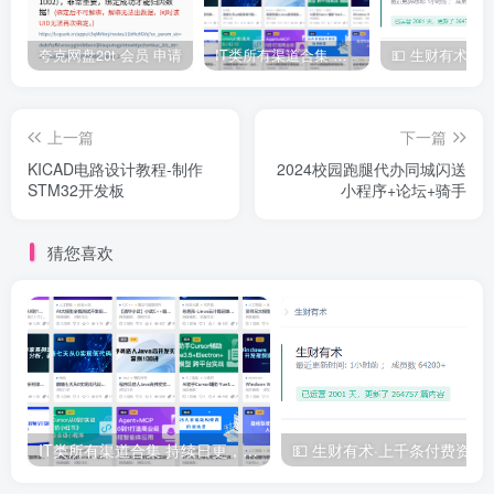
| ├──167-MySQL-MySQL索引结构为什么使用B加Tree？.avi 52.17M
| ├──168-MySQL-MySQL为什么建议使用自增数字作为主键索引？.avi 
| ├──169-MySQL-请解释一下 主键索引、聚集索引、辅助索引、非聚集索引
夸克网盘20t 会员 申请
IT类所有渠道合集 持续日更，目前近四千多条资源 年费用户微信私信获取权限
| ├──170-MySQL-什么是MySQL回表查询？.avi 30.13M

| ├──171-MySQL-什么是MySQL覆盖索引？.avi 34.24M

| ├──172-MySQL-什么是MySQL索引下推？.avi 44.51M

| ├──173-MySQL-MySQL数据库InnoDB和MyISAM存储引擎有什么区别？
上一篇
下一篇
| ├──174-SpringBoot-请说一说Spring Boot的自动装配原理？.avi
KICAD电路设计教程-制作
2024校园跑腿代办同城闪送
| ├──175-SpringBoot-如何实现一个自己的Spring Boot Starter
STM32开发板
小程序+论坛+骑手
| ├──176-SpringBoot-Spring Boot与SSM有什么区别和优势？.avi
| ├──177-SpringBoot-Spring Boot项目如何兼容老的Spring项目？
| ├──178-SpringBoot-什么是JavaConfig，有了解过吗？.avi 50.
| ├──179-SpringBoot-Spring Boot如何排除某些类的自动装配？.a
猜您喜欢
| ├──180-SpringBoot-SpringBoot项目如何实现异步调用1？.avi 
| ├──181-SpringBoot-SpringBoot项目如何实现异步调用2？.avi 
| ├──182-SpringBoot-SpringBoot项目如何实现异步调用3？.avi 
| ├──183-SpringBoot-SpringBoot项目如何实现异步调用4？.avi 
| ├──184-SpringBoot默认是使用JDK动态代理还是CGLIB动态代理？.a
| ├──185-SpringBoot为什么默认是使用CGLIB动态代理？.avi 82.7
| ├──186-SpringBoot-SpringBoot为什么默认是使用CGLIB动态代理
| ├──187-SpringCloud-请说说你用过Spring Cloud哪些组件？
| ├──188-SpringCloud-谈谈你对Spring Cloud的理解？.avi 22.
| ├──189-SpringCloud-什么是服务熔断？什么是服务降级？有什么区别
IT类所有渠道合集 持续日更，目前近四千多条资源 年费用户微信私信获取权限
💵 生财有术·上千
| ├──190-SpringCloud-你之前的项目运行得好好的，为什么项目重构
| ├──191-SpringCloud-Eureka和Nacos都可以做注册中心，它们有