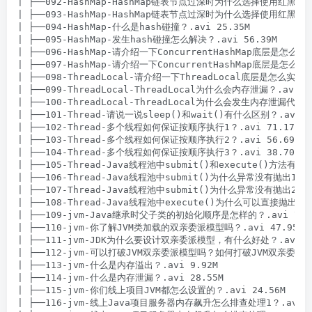
| ├──092-HashMap-HashMap链表节点过深时为什么选择使用红黑树2？.
| ├──093-HashMap-HashMap链表节点过深时为什么选择使用红黑树2？.
| ├──094-HashMap-什么是hash碰撞？.avi 25.35M

| ├──095-HashMap-发生hash碰撞怎么解决？.avi 56.39M

| ├──096-HashMap-请介绍一下ConcurrentHashMap底层是怎么实现
| ├──097-HashMap-请介绍一下ConcurrentHashMap底层是怎么实现
| ├──098-ThreadLocal-请介绍一下ThreadLocal底层是怎么实现的？
| ├──099-ThreadLocal-ThreadLocal为什么会内存泄漏？.avi 56
| ├──100-ThreadLocal-ThreadLocal为什么会发生内存泄漏代码验证
| ├──101-Thread-请说一说sleep()和wait()有什么区别？.avi 21
| ├──102-Thread-多个线程如何保证按顺序执行1？.avi 71.17M

| ├──103-Thread-多个线程如何保证按顺序执行2？.avi 56.69M

| ├──104-Thread-多个线程如何保证按顺序执行3？.avi 38.70M

| ├──105-Thread-Java线程池中submit()和execute()方法有什么
| ├──106-Thread-Java线程池中submit()为什么异常没有抛出1？.av
| ├──107-Thread-Java线程池中submit()为什么异常没有抛出2？.av
| ├──108-Thread-Java线程池中execute()为什么可以直接抛出异常？
| ├──109-jvm-Java继承时父子类的初始化顺序是怎样的？.avi 76.9
| ├──110-jvm-你了解JVM类加载的双亲委派模型吗？.avi 47.95M

| ├──111-jvm-JDK为什么要设计双亲委派模型，有什么好处？.avi 53
| ├──112-jvm-可以打破JVM双亲委派模型吗？如何打破JVM双亲委派模型？
| ├──113-jvm-什么是内存溢出？.avi 9.92M

| ├──114-jvm-什么是内存泄漏？.avi 28.55M

| ├──115-jvm-你们线上项目JVM都怎么设置的？.avi 24.56M

| ├──116-jvm-线上Java项目服务器内存飙升怎么排查处理1？.avi 41