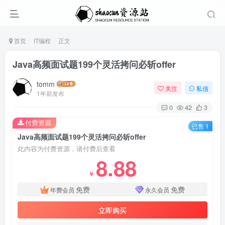
首页
IT编程
正文
Java高频面试题199个灵活拷问必斩offer
tomm
关注
私信
1年前发布
0
42
3
付费资源
已售 1
Java高频面试题199个灵活拷问必斩offer
此内容为付费资源，请付费后查看
8.88
￥
免费
免费
年费会员
永久会员
立即购买