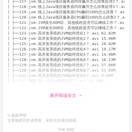
| ├──117-jvm-线上Java项目服务器内存飙升怎么排查处理2？.avi 28
| ├──118-jvm-线上Java项目服务器内存飙升怎么排查处理3？.avi 58
| ├──119-jvm-线上Java项目服务器CPU飙到100%怎么排查？.avi 28
| ├──120-jvm-线上Java项目服务器CPU飙到100%怎么排查2？.avi 4
| ├──121-jvm-JVM发生OOM后，其他线程是否可以继续工作？.avi 52.
| ├──122-jvm-JVM发生OOM后，其他线程是否可以继续工作？.avi 31.
| ├──123-jvm-高并发系统的JVM如何优化1？.avi 62.82M

| ├──124-jvm-高并发系统的JVM如何优化2？.avi 15.96M

| ├──125-jvm-高并发系统的JVM如何优化3？.avi 29.02M

| ├──126-jvm-高并发系统的JVM如何优化4？.avi 19.17M

| ├──127-jvm-高并发系统的JVM如何优化5？.avi 14.46M

| ├──128-jvm-高并发系统的JVM如何优化6？.avi 10.13M

| ├──129-jvm-高并发系统的JVM如何优化7？.avi 37.86M

| ├──130-jvm-高并发系统的JVM如何优化8？.avi 55.09M

| ├──131-jvm-高并发系统的JVM如何优化9？.avi 8.88M

| ├──132-求职-找一个什么样的公司？.avi 11.58M

| ├──133-求职-程序员选择去哪个城市发展？.avi 22.00M

| ├──134-求职-程序员的学历问题？.avi 9.43M

展开阅读全文
| ├──135-求职-普通学校进大厂难吗？.avi 10.89M

| ├──136-求职-大龄能转行做IT吗？.avi 7.90M

| ├──137-求职-企业选人的规则？.avi 25.61M

| ├──138-求职-面试怎么准备？.avi 15.35M

©
版权声明
| ├──139-简历-制作简历的总体要求？.avi 20.40M

文章版权归作者所有，未经允许请勿转载。
| ├──140-简历-简历整体结构？.avi 22.90M

| ├──141-简历-简历中的专业技能如何编写？.avi 36.96M

THE END