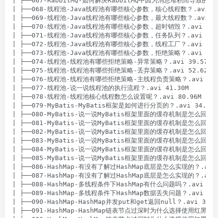
| ├──067-RabbitMQ-如何解决RabbitMQ中因为消息堆积而导致的消
| ├──068-线程池-Java线程池有哪些核心参数，核心线程数？.avi 42.
| ├──069-线程池-Java线程池有哪些核心参数，最大线程数？.avi 15.
| ├──070-线程池-Java线程池有哪些核心参数，超时销毁？.avi 29.1
| ├──071-线程池-Java线程池有哪些核心参数，任务队列？.avi 13.5
| ├──072-线程池-Java线程池有哪些核心参数，线程工厂？.avi 71.9
| ├──073-线程池-Java线程池有哪些核心参数，拒绝策略？.avi 13.7
| ├──074-线程池-线程池有哪些拒绝策略-异常策略？.avi 39.57M

| ├──075-线程池-线程池有哪些拒绝策略-丢弃策略？.avi 52.62M

| ├──076-线程池-线程池有哪些拒绝策略-主线程负责策略？.avi 22.3
| ├──077-线程池-说一说线程池的执行流程？.avi 41.30M

| ├──078-线程池-线程池核心线程数怎么设置呢？.avi 80.96M

| ├──079-MyBatis-MyBatis框架是如何进行分页的？.avi 34.32M

| ├──080-MyBatis-说一说MyBatis框架里面的缓存机制是怎么回事？.a
| ├──081-MyBatis-说一说MyBatis框架里面的缓存机制是怎么回事-一
| ├──082-MyBatis-说一说MyBatis框架里面的缓存机制是怎么回事-一
| ├──083-MyBatis-说一说MyBatis框架里面的缓存机制是怎么回事-
| ├──084-MyBatis-说一说MyBatis框架里面的缓存机制是怎么回事-二
| ├──085-MyBatis-说一说MyBatis框架里面的缓存机制是怎么回事-二
| ├──086-HashMap-有没有了解过HashMap底层是怎么实现的？.avi 5
| ├──087-HashMap-有没有了解过HashMap底层是怎么实现的？.avi 4
| ├──088-HashMap-多线程条件下HashMap有什么问题吗？.avi 41.8
| ├──089-HashMap-多线程条件下HashMap数据丢失问题？.avi 25.5
| ├──090-HashMap-HashMap并发put和get返回null？.avi 34.71
| ├──091-HashMap-HashMap链表节点过深时为什么选择使用红黑树1？.