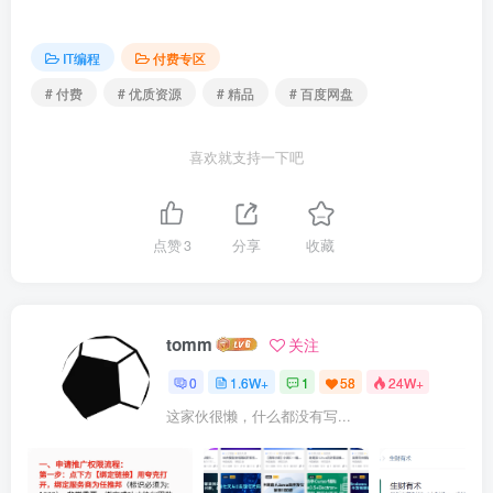
IT编程
付费专区
# 付费
# 优质资源
# 精品
# 百度网盘
喜欢就支持一下吧
点赞
3
分享
收藏
tomm
关注
0
1.6W+
1
58
24W+
这家伙很懒，什么都没有写...