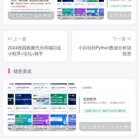
夸克网盘20t 会员 申请
IT类所有渠道合集 持续日更，目前近四千多条资源 年费用户微信私信获取权限
上一篇
下一篇
2024校园跑腿代办同城闪送
小白玩转Python数据分析训
小程序+论坛+骑手
练营
猜您喜欢
IT类所有渠道合集 持续日更，目前近四千多条资源 年费用户微信私信获取权限
💵 生财有术·上千