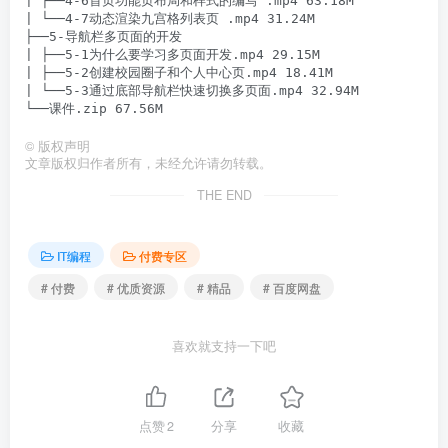
| ├──4-6首页功能页布局和样式的编写 .mp4 63.18M

| └──4-7动态渲染九宫格列表页 .mp4 31.24M

├──5-导航栏多页面的开发

| ├──5-1为什么要学习多页面开发.mp4 29.15M

| ├──5-2创建校园圈子和个人中心页.mp4 18.41M

| └──5-3通过底部导航栏快速切换多页面.mp4 32.94M

©
版权声明
文章版权归作者所有，未经允许请勿转载。
THE END
IT编程
付费专区
# 付费
# 优质资源
# 精品
# 百度网盘
喜欢就支持一下吧
点赞
2
分享
收藏