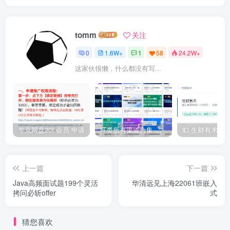
tomm
关注
0
1.6W+
1
58
24.2W+
这家伙很懒，什么都没有写...
夸克网盘20t 会员 申请
IT类所有渠道合集 持续日更，目前近四千多条资源 年费用户微信私信获取权限
上一篇
下一篇
Java高频面试题199个灵活
华清远见上海22061班嵌入
拷问必斩offer
式
猜您喜欢