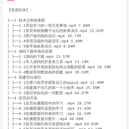
【资源目录】：

├──1-技术点和效果图

| ├──1-1开始学习的一些注意事项.mp4 7.86M

| ├──1-2首页和校园圈子论坛的效果演示.mp4 22.82M

| ├──1-3用户端功能的演示.mp4 18.73M

| ├──1-4管理员端的功能演示.mp4 5.89M

| └──1-5骑手端效果演示.mp4 8.84M

├──2-源码下载和项目部署

| ├──2-1源码的下载.mp4 23.57M

| ├──2-2导入源码到开发者工具.mp4 13.19M

| ├──2-3云开发环境的初始化和云函数的部署.mp4 18.19M

| └──2-4数据库和数据表的创建.mp4 39.93M

├──3-新建空白项目

| ├──3-1注册小程序并获取自己的appid.mp4 13.49M

| ├──3-2创建属于自己的第一个小程序.mp4 25.99M

| └──3-3项目初始化的一些配置.mp4 44.97M

├──4-首页的开发

| ├──4-1首页轮播图组件的学习 .mp4 28.27M

| ├──4-2轮播图属性设置的学习 .mp4 33.45M

| ├──4-3轮播图循环列表的学习 .mp4 16.33M

| ├──4-4轮播图里显示图片 .mp4 46.96M

| ├──4-5首页功能列表开发逻辑分析 .mp4 69.65M
