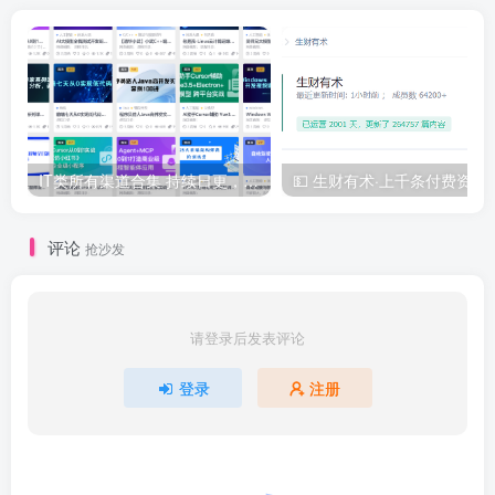
IT类所有渠道合集 持续日更，目前近四千多条资源 年费用户微信私信获取权限
💵 生财有术·上千
评论
抢沙发
请登录后发表评论
登录
注册