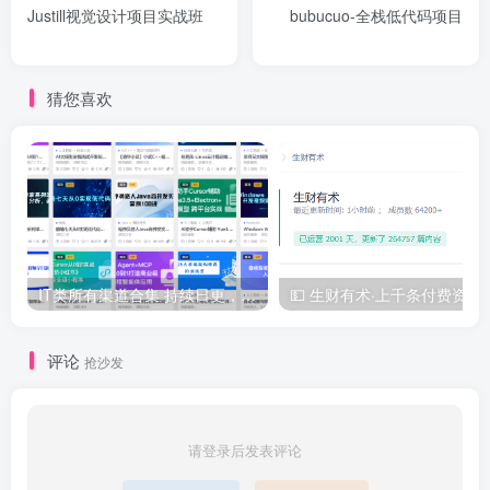
Justill视觉设计项目实战班
bubucuo-全栈低代码项目
猜您喜欢
IT类所有渠道合集 持续日更，目前近四千多条资源 年费用户微信私信获取权限
💵 生财有术·上千
评论
抢沙发
请登录后发表评论