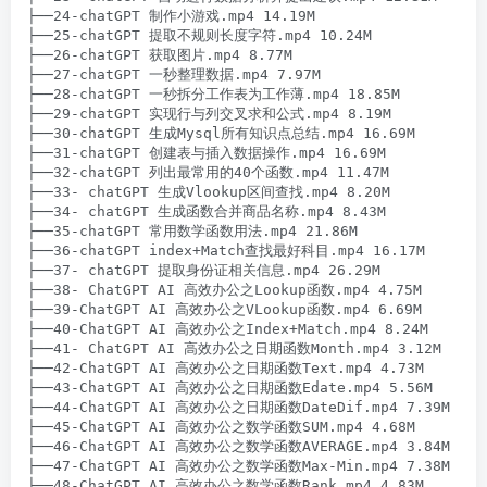
├──24-chatGPT 制作小游戏.mp4 14.19M

├──25-chatGPT 提取不规则长度字符.mp4 10.24M

├──26-chatGPT 获取图片.mp4 8.77M

├──27-chatGPT 一秒整理数据.mp4 7.97M

├──28-chatGPT 一秒拆分工作表为工作薄.mp4 18.85M

├──29-chatGPT 实现行与列交叉求和公式.mp4 8.19M

├──30-chatGPT 生成Mysql所有知识点总结.mp4 16.69M

├──31-chatGPT 创建表与插入数据操作.mp4 16.69M

├──32-chatGPT 列出最常用的40个函数.mp4 11.47M

├──33- chatGPT 生成Vlookup区间查找.mp4 8.20M

├──34- chatGPT 生成函数合并商品名称.mp4 8.43M

├──35-chatGPT 常用数学函数用法.mp4 21.86M

├──36-chatGPT index+Match查找最好科目.mp4 16.17M

├──37- chatGPT 提取身份证相关信息.mp4 26.29M

├──38- ChatGPT AI 高效办公之Lookup函数.mp4 4.75M

├──39-ChatGPT AI 高效办公之VLookup函数.mp4 6.69M

├──40-ChatGPT AI 高效办公之Index+Match.mp4 8.24M

├──41- ChatGPT AI 高效办公之日期函数Month.mp4 3.12M

├──42-ChatGPT AI 高效办公之日期函数Text.mp4 4.73M

├──43-ChatGPT AI 高效办公之日期函数Edate.mp4 5.56M

├──44-ChatGPT AI 高效办公之日期函数DateDif.mp4 7.39M

├──45-ChatGPT AI 高效办公之数学函数SUM.mp4 4.68M

├──46-ChatGPT AI 高效办公之数学函数AVERAGE.mp4 3.84M

├──47-ChatGPT AI 高效办公之数学函数Max-Min.mp4 7.38M

├──48-ChatGPT AI 高效办公之数学函数Rank.mp4 4.83M
