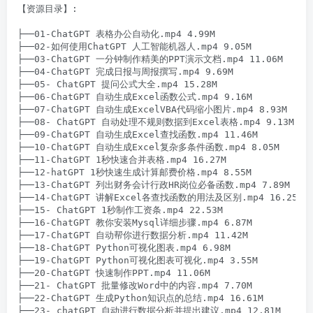
【资源目录】:

├──01-ChatGPT 表格办公自动化.mp4 4.99M

├──02-如何使用ChatGPT 人工智能机器人.mp4 9.05M

├──03-ChatGPT 一分钟制作精美的PPT演示文档.mp4 11.06M

├──04-ChatGPT 完成日报与周报撰写.mp4 9.69M

├──05- ChatGPT 提问公式大全.mp4 15.28M

├──06-ChatGPT 自动生成Excel函数公式.mp4 9.16M

├──07-ChatGPT 自动生成ExcelVBA代码缩小图片.mp4 8.93M

├──08- ChatGPT 自动处理不规则数据到Excel表格.mp4 9.13M

├──09-ChatGPT 自动生成Excel查找函数.mp4 11.46M

├──10-ChatGPT 自动生成Excel复杂多条件函数.mp4 8.05M

├──11-ChatGPT 1秒快速合并表格.mp4 16.27M

├──12-hatGPT 1秒快速生成计算邮费价格.mp4 8.55M

├──13-ChatGPT 列出财务会计行政HR岗位必备函数.mp4 7.89M

├──14-ChatGPT 讲解Excel各查找函数的用法及区别.mp4 16.25M

├──15- ChatGPT 1秒制作工资条.mp4 22.53M

├──16-ChatGPT 教你安装Mysql详细步骤.mp4 6.87M

├──17-ChatGPT 自动帮你进行数据分析.mp4 11.42M

├──18-ChatGPT Python可视化图表.mp4 6.98M

├──19-ChatGPT Python可视化图表可视化.mp4 3.55M

├──20-ChatGPT 快速制作PPT.mp4 11.06M

├──21- ChatGPT 批量修改Word中的内容.mp4 7.70M

├──22-ChatGPT 生成Python知识点的总结.mp4 16.61M

├──23- chatGPT 自动进行数据分析并提出建议.mp4 12.81M
