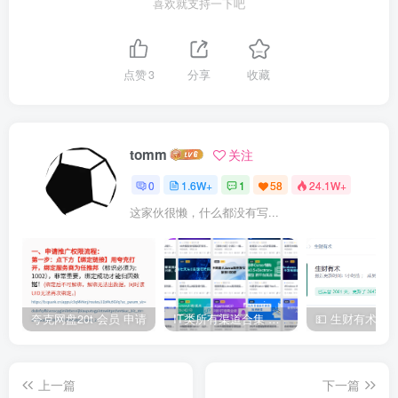
喜欢就支持一下吧
点赞
3
分享
收藏
tomm
关注
0
1.6W+
1
58
24.1W+
这家伙很懒，什么都没有写...
夸克网盘20t 会员 申请
IT类所有渠道合集 持续日更，目前近四千多条资源 年费用户微信私信获取权限
上一篇
下一篇