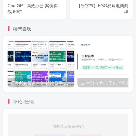
ChatGPT 高效办公 案例实
【乐字节】EGO易购电商商
战 60讲
城
猜您喜欢
IT类所有渠道合集 持续日更，目前近四千多条资源 年费用户微信私信获取权限
💵 生财有术·上千
评论
抢沙发
请登录后发表评论