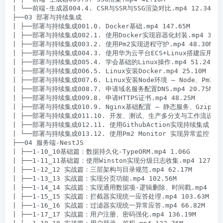
| └──前端-生成器004.4. CSR与SSR与SSG渲染对比.mp4 12.34M

├──03 部署与持续集成

| ├──部署与持续集成001.0. Docker基础.mp4 147.65M

| ├──部署与持续集成002.1. 使用Docker实现容器化封装.mp4 39.39
| ├──部署与持续集成003.2. 使用Pm2实现进程守护.mp4 48.30M

| ├──部署与持续集成004.3. 使用华为云平台ECS+Linux搭建应用服务.m
| ├──部署与持续集成005.4. 学会基础的Linux操作.mp4 51.24M

| ├──部署与持续集成006.5. Linux安装Docker.mp4 25.10M

| ├──部署与持续集成007.6. Linux安装Node环境 – Node、Pm2.mp4
| ├──部署与持续集成008.7. 申请域名服务配置DNS.mp4 20.75M

| ├──部署与持续集成009.8. 申请HTTPS证书.mp4 48.25M

| ├──部署与持续集成010.9. Nginx基础配置 – 静态服务、Gzip、反向
| ├──部署与持续集成011.10. 开发、测试、生产多分支与工作流设计.mp4
| ├──部署与持续集成012.11. 使用GithubAction实现持续集成.mp4 
| └──部署与持续集成013.12. 使用Pm2 Monitor 实现异常监控.mp4 
├──04 服务端-NestJS

| ├──1-10_10基础篇：数据持久化-TypeORM.mp4 1.06G

| ├──1-11_11基础篇：使用Winston实现分级日志收集.mp4 127.71M
| ├──1-12_12 实战篇：三层架构与目录规范.mp4 62.17M

| ├──1-13_13 实战篇：实现分页功能.mp4 102.56M

| ├──1-14_14 实战篇：实现通用数据项-逻辑删除、时间戳.mp4 70.7
| ├──1-15_15 实战篇：拦截器实现统一应答处理.mp4 103.63M

| ├──1-16_16 实战篇：过滤器实现统一异常应答.mp4 66.82M

| ├──1-17_17 实战篇：用户注册、密码强化.mp4 136.19M
