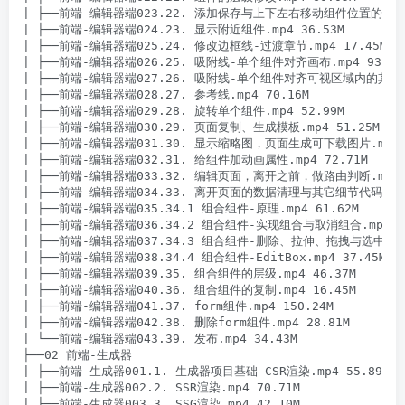
| ├──前端-编辑器端023.22. 添加保存与上下左右移动组件位置的快捷键.m
| ├──前端-编辑器端024.23. 显示附近组件.mp4 36.53M

| ├──前端-编辑器端025.24. 修改边框线-过渡章节.mp4 17.45M

| ├──前端-编辑器端026.25. 吸附线-单个组件对齐画布.mp4 93.16M
| ├──前端-编辑器端027.26. 吸附线-单个组件对齐可视区域内的其它组件.
| ├──前端-编辑器端028.27. 参考线.mp4 70.16M

| ├──前端-编辑器端029.28. 旋转单个组件.mp4 52.99M

| ├──前端-编辑器端030.29. 页面复制、生成模板.mp4 51.25M

| ├──前端-编辑器端031.30. 显示缩略图，页面生成可下载图片.mp4 47
| ├──前端-编辑器端032.31. 给组件加动画属性.mp4 72.71M

| ├──前端-编辑器端033.32. 编辑页面，离开之前，做路由判断.mp4 30
| ├──前端-编辑器端034.33. 离开页面的数据清理与其它细节代码修改.mp
| ├──前端-编辑器端035.34.1 组合组件-原理.mp4 61.62M

| ├──前端-编辑器端036.34.2 组合组件-实现组合与取消组合.mp4 97
| ├──前端-编辑器端037.34.3 组合组件-删除、拉伸、拖拽与选中.mp4.m
| ├──前端-编辑器端038.34.4 组合组件-EditBox.mp4 37.45M

| ├──前端-编辑器端039.35. 组合组件的层级.mp4 46.37M

| ├──前端-编辑器端040.36. 组合组件的复制.mp4 16.45M

| ├──前端-编辑器端041.37. form组件.mp4 150.24M

| ├──前端-编辑器端042.38. 删除form组件.mp4 28.81M

| └──前端-编辑器端043.39. 发布.mp4 34.43M

├──02 前端-生成器

| ├──前端-生成器001.1. 生成器项目基础-CSR渲染.mp4 55.89M

| ├──前端-生成器002.2. SSR渲染.mp4 70.71M

| ├──前端-生成器003.3. SSG渲染.mp4 42.10M
