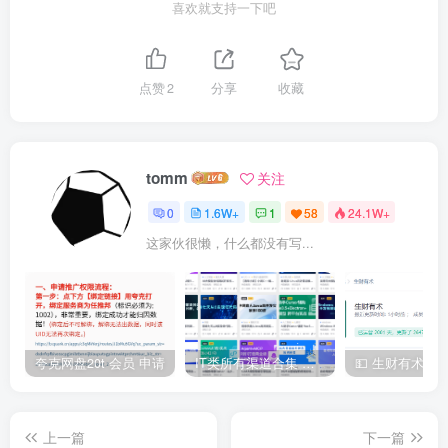
喜欢就支持一下吧
点赞
2
分享
收藏
tomm
关注
0
1.6W+
1
58
24.1W+
这家伙很懒，什么都没有写...
夸克网盘20t 会员 申请
IT类所有渠道合集 持续日更，目前近四千多条资源 年费用户微信私信获取权限
上一篇
下一篇