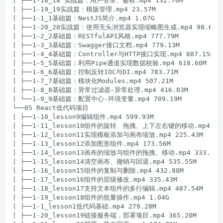
| ├──1-18_18 实战篇：用户登录、鉴权.mp4 132.76M

| ├──1-19_19实战篇：模版管理.mp4 23.57M

| ├──1-1_1基础篇：NestJS简介.mp4 1.07G

| ├──1-20_20实战篇：使用无头浏览器实现缩略图生成.mp4 98.69M

| ├──1-2_2基础篇：RESTfulAPI风格.mp4 777.79M

| ├──1-3_3基础篇：Swagger接口文档.mp4 779.13M

| ├──1-4_4基础篇：Controller与HTTP接口实现.mp4 887.15M

| ├──1-5_5基础篇：利用Pipe通道实现数据校验.mp4 618.60M

| ├──1-6_6基础篇：控制反转IOC与DI.mp4 783.71M

| ├──1-7_7基础篇：模块化Modules.mp4 507.21M

| ├──1-8_8基础篇：异常过滤器-异常处理.mp4 416.03M

| └──1-9_9基础篇：配置中心-环境变量.mp4 709.19M

└──05 React低代码项目

| ├──1-10_lesson9编辑组件.mp4 599.93M

| ├──1-11_lesson10组件的旋转、拖拽、上下左右键的移动.mp4 725.
| ├──1-12_lesson11实现模板添加与画布缩放.mp4 225.43M

| ├──1-13_lesson12添加图形组件.mp4 173.56M

| ├──1-14_lesson13画布的缩放与组件的拖拽、移动.mp4 333.29M

| ├──1-15_lesson14清空画布、撤销与回退.mp4 535.55M

| ├──1-16_lesson15组件的复制与删除.mp4 432.88M

| ├──1-17_lesson16组件的层级修改.mp4 335.43M

| ├──1-18_lesson17支持文本组件的多行编辑.mp4 487.54M

| ├──1-19_lesson18组件的批量操作.mp4 1.04G

| ├──1-1_lesson1低代码基础.mp4 279.28M

| ├──1-20_lesson19链接服务端，部署项目.mp4 365.20M
