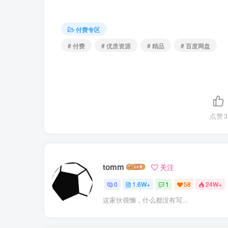
付费专区
# 付费
# 优质资源
# 精品
# 百度网盘
点赞
3
tomm
关注
0
1.6W+
1
58
24W+
这家伙很懒，什么都没有写...