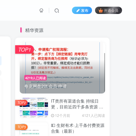
发布
开通会员
精华资源
TOP1
4219人已阅读
夸克网盘20t 会员 申请
IT类所有渠道合集 持续日
TOP2
更，目前近四千多条资源 年
费用户微信私信获取权限
12个月前
4121人已阅读
💵 生财有术·上千条付费资源
TOP3
合集（最新）