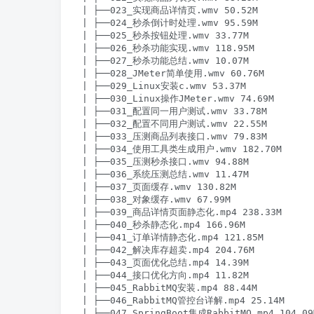
| ├──023_实现商品详情页.wmv 50.52M

| ├──024_秒杀倒计时处理.wmv 95.59M

| ├──025_秒杀按钮处理.wmv 33.77M

| ├──026_秒杀功能实现.wmv 118.95M

| ├──027_秒杀功能总结.wmv 10.07M

| ├──028_JMeter简单使用.wmv 60.76M

| ├──029_Linux安装c.wmv 53.37M

| ├──030_Linux操作JMeter.wmv 74.69M

| ├──031_配置同一用户测试.wmv 33.78M

| ├──032_配置不同用户测试.wmv 22.55M

| ├──033_压测商品列表接口.wmv 79.83M

| ├──034_使用工具类生成用户.wmv 182.70M

| ├──035_压测秒杀接口.wmv 94.88M

| ├──036_系统压测总结.wmv 11.47M

| ├──037_页面缓存.wmv 130.82M

| ├──038_对象缓存.wmv 67.99M

| ├──039_商品详情页面静态化.mp4 238.33M

| ├──040_秒杀静态化.mp4 166.96M

| ├──041_订单详情静态化.mp4 121.85M

| ├──042_解决库存超卖.mp4 204.76M

| ├──043_页面优化总结.mp4 14.39M

| ├──044_接口优化方向.mp4 11.82M

| ├──045_RabbitMQ安装.mp4 88.44M

| ├──046_RabbitMQ管控台详解.mp4 25.14M

| ├──047_SpringBoot集成RabbitMQ.mp4 104.09M