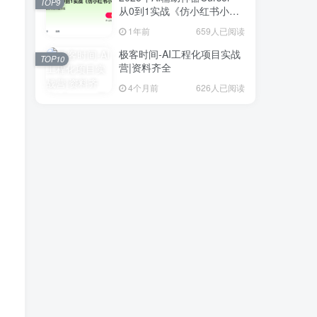
TOP9
从0到1实战《仿小红书小程
序》
1年前
659人已阅读
极客时间-AI工程化项目实战
TOP10
营|资料齐全
4个月前
626人已阅读