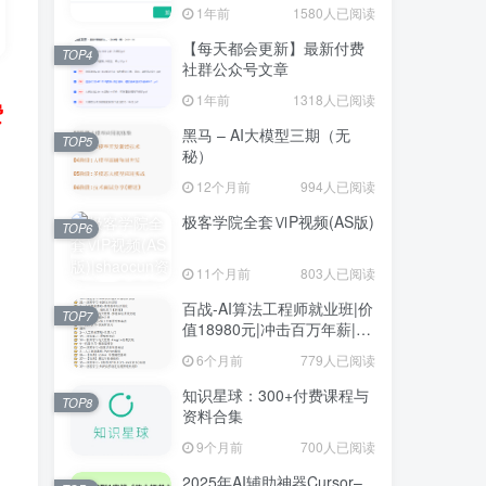
1年前
1580人已阅读
【每天都会更新】最新付费
TOP4
社群公众号文章
1年前
1318人已阅读
费
黑马 – AI大模型三期（无
TOP5
秘）
12个月前
994人已阅读
极客学院全套ⅥP视频(AS版)
TOP6
11个月前
803人已阅读
百战-AI算法工程师就业班|价
TOP7
值18980元|冲击百万年薪|完
结无秘
6个月前
779人已阅读
知识星球：300+付费课程与
TOP8
资料合集
9个月前
700人已阅读
2025年AI辅助神器Cursor–