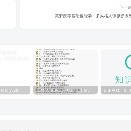
下一
莫梦醒零基础也能学：多风格人像摄影系
视频(AS版)
百战-AI算法工程师就业班|价值18980元|冲击百万年薪|完结无秘