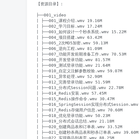
【资源目录】:

├──001_video

| ├──001_课程介绍.wmv 19.16M

| ├──002_学习目标.wmv 17.24M

| ├──003_如何设计一个秒杀系统.wmv 15.22M

| ├──004_项目搭建.wmv 63.42M

| ├──005_2次MD5加密.wmv 59.13M

| ├──006_逆向工程.wmv 81.09M

| ├──007_功能开发前期准备工作.wmv 70.53M

| ├──008_开发登录功能.wmv 81.57M

| ├──009_测试登录功能.wmv 21.64M

| ├──010_自定义注解参数校验.wmv 59.07M

| ├──011_异常处理.wmv 52.90M

| ├──012_完善登录功能.wmv 51.59M

| ├──013_分布式Session问题.wmv 22.78M

| ├──014_Redis安装.wmv 57.45M

| ├──015_Redis操作命令.wmv 30.47M

| ├──016_SpringSession实现分布式Session.wmv 
| ├──017_Redis存储用户信息.wmv 70.60M

| ├──018_优化登录功能.wmv 50.23M

| ├──019_分布式会话总结.wmv 21.18M

| ├──020_创建商品表和订单表.wmv 33.52M

| ├──021_创建秒杀商品表和秒杀订单表.wmv 39.60M

| ├──022_实现商品列表页.wmv 88.25M
