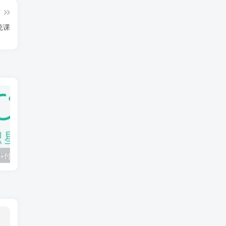
篇
统课
知识星球：300+付费课程与资料合集
2025年AI辅助神器Cursor–从0到1实战《仿小红书小程序》