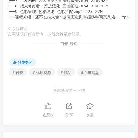
├──7 二次构图 人像修图的加法和减法.mp4 296.48M

├──8 把人修好看：磨皮液化 质感塑造.mp4 330.82M

├──9 色彩管理 色彩理论 色彩搭配.mp4 228.22M

©
版权声明
文章版权归作者所有，未经允许请勿转载。
THE END
付费专区
# 付费
# 优质资源
# 精品
# 百度网盘
喜欢就支持一下吧
点赞
2
分享
收藏