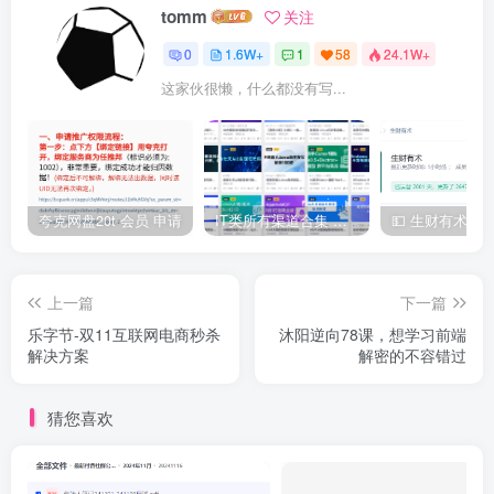
tomm
关注
0
1.6W+
1
58
24.1W+
这家伙很懒，什么都没有写...
夸克网盘20t 会员 申请
IT类所有渠道合集 持续日更，目前近四千多条资源 年费用户微信私信获取权限
上一篇
下一篇
乐字节-双11互联网电商秒杀
沐阳逆向78课，想学习前端
解决方案
解密的不容错过
猜您喜欢