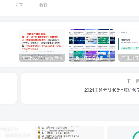
分享
收藏
夸克网盘20t 会员 申请
IT类所有渠道合集 持续日更，目前近四千多条资源 年费用户微信私信获取权限
下一
2024王道考研408计算机领