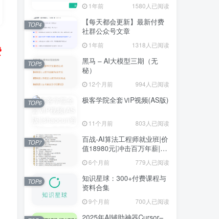
1年前
1580人已阅读
【每天都会更新】最新付费
TOP4
社群公众号文章
1年前
1318人已阅读
费
黑马 – AI大模型三期（无
TOP5
秘）
12个月前
994人已阅读
极客学院全套ⅥP视频(AS版)
TOP6
11个月前
803人已阅读
百战-AI算法工程师就业班|价
TOP7
值18980元|冲击百万年薪|完
结无秘
6个月前
779人已阅读
知识星球：300+付费课程与
TOP8
资料合集
9个月前
700人已阅读
2025年AI辅助神器Cursor–