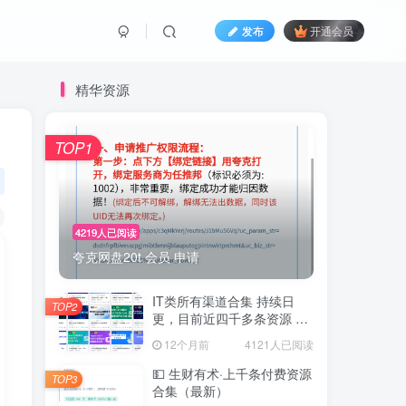
发布
开通会员
精华资源
TOP1
4219人已阅读
夸克网盘20t 会员 申请
IT类所有渠道合集 持续日
TOP2
更，目前近四千多条资源 年
费用户微信私信获取权限
12个月前
4121人已阅读
💵 生财有术·上千条付费资源
TOP3
合集（最新）