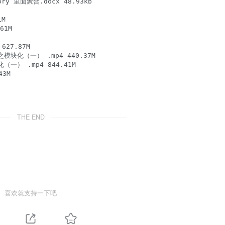
y 里面聚合.docx 48.93kb

M

1M

7.87M

化（一） .mp4 440.37M

） .mp4 844.41M

THE END
喜欢就支持一下吧