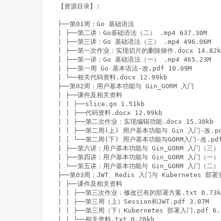
【资源目录】:

├──第01周：Go 基础语法

| ├──第二讲：Go基础语法（二） .mp4 637.30M

| ├──第三讲：Go 基础语法（三） .mp4 496.06M

| ├──第一次作业：实现切片的删除操作.docx 14.82kb
| ├──第一讲：Go 基础语法（一） .mp4 465.23M

| ├──第一周 Go 基本语法-改.pdf 10.09M

| └──相关代码资料.docx 12.99kb

├──第02周：用户基本功能与 Gin_GORM 入门

| ├──课件及相关资料

| | ├──slice.go 1.51kb

| | ├──代码资料.docx 12.99kb

| | ├──第二次作业：实现编辑功能.docx 15.30kb

| | ├──第二周(上) 用户基本功能与 Gin 入门-改.pdf
| | └──第二周(下) 用户基本功能与GORM入门-改.pdf 
| ├──第六讲：用户基本功能与 Gin_GORM 入门（三） .m
| ├──第四讲：用户基本功能与 Gin_GORM 入门（一） .m
| └──第五讲：用户基本功能与 Gin_GORM 入门（二） .m
├──第03周：JWT、Redis 入门与 Kubernetes 部署
| ├──课件及相关资料

| | ├──第三次作业：修改已有的部署方案.txt 0.73kb
| | ├──第三周（上）Session和JWT.pdf 3.07M

| | ├──第三周（下）Kubernetes 部署入门.pdf 6.1
| | └──相关资料.txt 0.28kb
