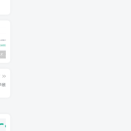
💵 生财有术·上千条付费资源合集（最新）
【每天都会更新】最新付费社群公众号文章
黑马 – AI大模型三期（无秘）
篇
学班