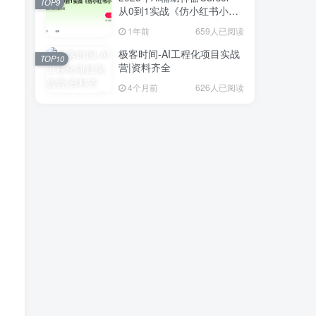
TOP9
从0到1实战《仿小红书小程
序》
1年前
659人已阅读
极客时间-AI工程化项目实战
TOP10
营|资料齐全
4个月前
626人已阅读