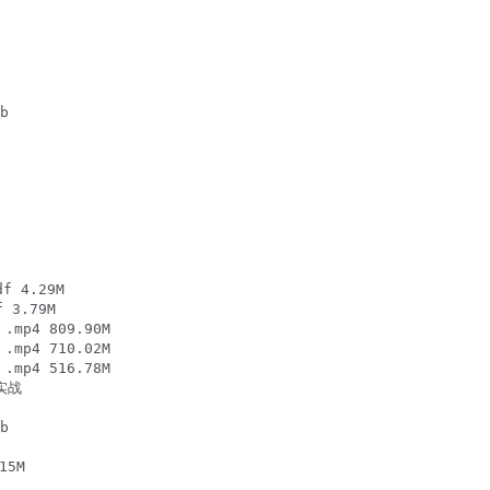


 4.29M

3.79M

p4 809.90M

p4 710.02M

p4 516.78M

实战



5M
