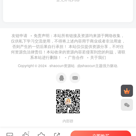
| | ├──02.模拟题讲解

| | └──03.冲刺考点

| ├──03.操作系统

| | ├──01.真题讲解

| | ├──02.冲刺考点

| | └──03.模拟题讲解

友链申请
免责声明：本站所有链接及资源均来源于网络收集，
| ├──04.计算机网络

仅供私下学习交流使用，不得将上述内容用于商业或者非法用途，
| | ├──01.真题讲解

否则产生的一切后果自行承担！ 本站仅仅提供资源分享，不对任
| | ├──02.冲刺考点

何资源负法律责任！本站收录的资源内容若侵害到您的利益，请联
| | └──03.模拟题讲解

系本站进行删除！
广告合作
关于我们
| ├──官网更新说明、.pdf 237.25kb

Copyright © 2024 ·
shaocun资源站
· 由
shaocun主题
强力驱动.
内部群
2
立即购买