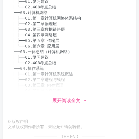
| | ├──01.复习建议

| | └──02.408考点总结

| ├──03.计算机网络

| | ├──01.第一章计算机网络体系结构

| | ├──02.第二章物理层

| | ├──03.第三章数据链路层

| | ├──04.第四章网络层

| | ├──05.第五章 传输层

| | └──06.第六章 应用层

| ├──03.一休总结（计算机网络）

| | ├──01.复习建议

| | └──02.408考点总结

| └──04.操作系统

| | ├──01.第一章计算机系统概述

| | ├──02.第二章进程与线程

| | ├──03.第三章 内存管理

| | ├──04.第四章文件管理

| | └──05.第五章输入输出（IO）管理

展开阅读全文
├──04.伴学营

| └──01.开营直播

| | └──24伴学营第一期开营直播- 、.mp4 698.25M

├──05.2024强化阶段

©
版权声明
| ├──01.数据结构

文章版权归作者所有，未经允许请勿转载。
| | ├──01.数据结构大题备考指南、.mp4 1.02G

| | ├──02.应用题考法解构- 无水印PDF、.pdf 1.12M

THE END