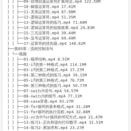
| | ├──09-自增自减运算符扩展用法.mp4 122.50M

| | ├──10-赋值运算符.mp4 17.41M

| | ├──11-关系运算符.mp4 67.98M

| | ├──12-逻辑运算符.mp4 51.35M

| | ├──13-逻辑运算符的练习.mp4 71.68M

| | ├──14-逻辑运算符的短路效果.mp4 24.83M

| | ├──15-三元运算符.mp4 39.44M

| | ├──16-逗号运算符.mp4 69.49M

| | └──17-运算符的优先级.mp4 148.62M

├──第05章：流程控制语句

| └──视频

| | ├──01-顺序结构.mp4 8.51M

| | ├──02-if的第一种格式.mp4 114.19M

| | ├──03-if的第二种格式.mp4 27.27M

| | ├──04-第二种格式的练习.mp4 39.15M

| | ├──05-if的第三种格式.mp4 76.72M

| | ├──06-第三种格式的练习.mp4 50.77M

| | ├──07-switch语句.mp4 54.57M

| | ├──08-switch的细节.mp4 77.11M

| | ├──09-case穿透.mp4 93.27M

| | ├──10-for循环的基本格式.mp4 31.28M

| | ├──11-for循环的执行流程.mp4 32.88M

| | ├──12-vc当中for循环的书写方式.mp4 21.47M

| | ├──13-练习1-正向和逆向打印数字.mp4 31.51M

| | ├──14-练习2-累加求和.mp4 23.27M
