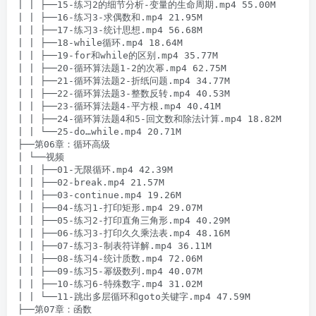
| | ├──15-练习2的细节分析-变量的生命周期.mp4 55.00M

| | ├──16-练习3-求偶数和.mp4 21.95M

| | ├──17-练习3-统计思想.mp4 56.68M

| | ├──18-while循环.mp4 18.64M

| | ├──19-for和while的区别.mp4 35.77M

| | ├──20-循环算法题1-2的次幂.mp4 62.75M

| | ├──21-循环算法题2-折纸问题.mp4 34.77M

| | ├──22-循环算法题3-整数反转.mp4 40.53M

| | ├──23-循环算法题4-平方根.mp4 40.41M

| | ├──24-循环算法题4和5-回文数和除法计算.mp4 18.82M

| | └──25-do…while.mp4 20.71M

├──第06章：循环高级

| └──视频

| | ├──01-无限循环.mp4 42.39M

| | ├──02-break.mp4 21.57M

| | ├──03-continue.mp4 19.26M

| | ├──04-练习1-打印矩形.mp4 29.07M

| | ├──05-练习2-打印直角三角形.mp4 40.29M

| | ├──06-练习3-打印久久乘法表.mp4 48.16M

| | ├──07-练习3-制表符详解.mp4 36.11M

| | ├──08-练习4-统计质数.mp4 72.06M

| | ├──09-练习5-幂级数列.mp4 40.07M

| | ├──10-练习6-特殊数字.mp4 31.02M

| | └──11-跳出多层循环和goto关键字.mp4 47.59M

├──第07章：函数
