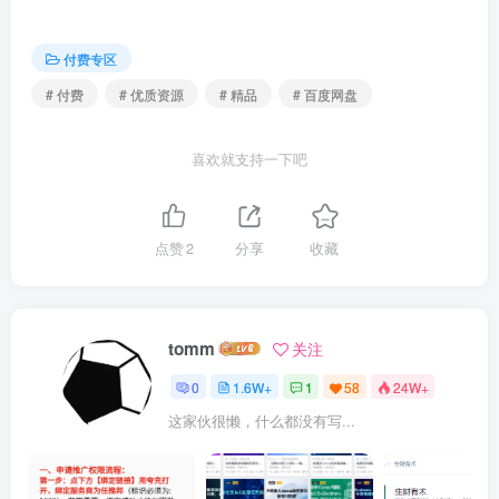
付费专区
# 付费
# 优质资源
# 精品
# 百度网盘
喜欢就支持一下吧
点赞
2
分享
收藏
tomm
关注
0
1.6W+
1
58
24W+
这家伙很懒，什么都没有写...