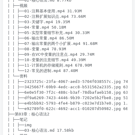
| | └──02-核心语法.md 8.77kb

| ├──视频

| | ├──01-注释基本使用.mp4 31.93M

| | ├──02-注释扩展知识点.mp4 73.66M

| | ├──03-关键字.mp4 19.35M

| | ├──04-常量.mp4 50.18M

| | ├──05-实型常量细节补充.mp4 30.33M

| | ├──06-输出常量.mp4 86.50M

| | ├──07-输出常量的两个小扩展.mp4 91.68M

| | ├──08-变量.mp4 78.93M

| | ├──09-在VC中变量的注意点.mp4 29.74M

| | ├──10-变量的注意细节.mp4 49.39M

| | ├──11-计算机的存储规则.mp4 678.90M

| | └──12-常见的进制.mp4 87.40M

| └──资料

| | ├──2323725c-23fa-4067-aed3-5704f038557c.jpg 746.4
| | ├──3425667f-69b9-4edc-acc8-b531562a2335.jpg 633.7
| | ├──6e0e5f30-7f2c-488c-b3af-78dbafaeb158.jpg 639.1
| | ├──df9a6269-7423-4446-9b39-7202e5b2fbe8.jpg 519.8
| | ├──e4b5bb92-5793-4fe4-b879-c023e7d1b7e0.jpg 1.60M
| | └──e92789f0-622c-4692-acc1-010207d50982.jpg 668.8
├──第03章：核心语法2

| ├──笔记

| | ├──img

| | └──03-核心语法.md 17.58kb
