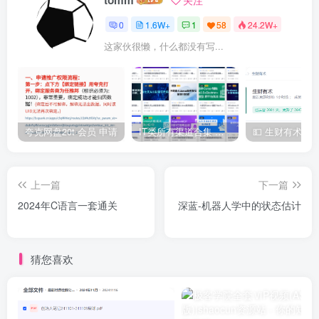
0
1.6W+
1
58
24.2W+
这家伙很懒，什么都没有写...
夸克网盘20t 会员 申请
IT类所有渠道合集 持续日更，目前近四千多条资源 年费用户微信私信获取权限
上一篇
下一篇
2024年C语言一套通关
深蓝-机器人学中的状态估计
猜您喜欢