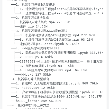
├──202302期

| ├──1. 机器学习基础&遗传规划

| | ├──1. 遗传规划特征工程gplearn&机器学习基础概念.ipynb 49.
| | └──1. 遗传规划特征工程gplearn&机器学习基础概念.mp4 204.0
| ├──2. 机器学习&算法集成

| | ├──机器学习&算法集成.mp4 223.62M

| | └──课件.zip 24.55M

| ├──3. 机器学习滚动训练&XGB遗传算法

| | ├──3. 机器学习滚动训练&XGB遗传算法.mp4 272.07M

| | ├──3. 机器学习滚动训练&XGB遗传算法.zip 93.23M

| | └──遗传算法调参XGBoost.ipynb 51.45kb

| └──4. HMM隐马尔可夫择时&RSRS

| | ├──1. 隐马尔科夫无监督学习择时预测模型.ipynb 318.66kb

| | ├──2. RSRS.py 6.69kb

| | ├──20170501-光大证券-技术择时系列报告之一：基于阻力支撑相对强
| | ├──3. 指数估值择时.ipynb 941.15kb

| | ├──4. HMM隐马尔可夫择时&RSRS.mp4 164.10M

| | └──HMM.pkl 137.55kb

├──3. 机器学习算法模型融合

| ├──1. 算法PK 人工智能对指数涨跌预测.ipynb 969.76kb

| ├──1. hs300.csv 12.95kb

| ├──1. 沪深300基于机器学习算法收益预测模型.ipynb 933.18kb

| ├──1. 机器学习算法融合以沪深300中证50为例.mp4 246.37M

| └──hs300_factor.csv 56.93M

├──4. 量化择时策略三种方法
