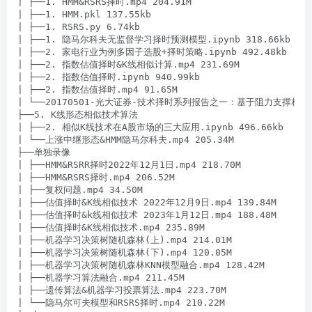
| ├──1. HMM&RSRS择时.mp4 204.91M

| ├──1. HMM.pkl 137.55kb

| ├──1. RSRS.py 6.74kb

| ├──1. 隐马尔科夫无监督学习择时预测模型.ipynb 318.66kb

| ├──2. 家电行业为例多因子选股+择时策略.ipynb 492.48kb

| ├──2. 指数估值择时&K线相似计算.mp4 231.69M

| ├──2. 指数估值择时.ipynb 940.99kb

| ├──2. 指数估值择时.mp4 91.65M

| └──20170501-光大证券-技术择时系列报告之一：基于阻力支撑相对强度
├──5. K线形态相似技术算法

| ├──2. 相似K线技术在A股市场的三大应用.ipynb 496.66kb

| └──上涨中继形态&HMM隐马尔科夫.mp4 205.34M

├──单独录像

| ├──HMM&RSRR择时2022年12月1日.mp4 218.70M

| ├──HMM&RSRS择时.mp4 206.52M

| ├──复权问题.mp4 34.50M

| ├──估值择时&K线相似技术 2022年12月9日.mp4 139.84M

| ├──估值择时&k线相似技术 2023年1月12日.mp4 188.48M

| ├──估值择时&K线相似技术.mp4 235.89M

| ├──机器学习决策树随机森林(上).mp4 214.01M

| ├──机器学习决策树随机森林(下).mp4 120.05M

| ├──机器学习决策树随机森林KNN模型融合.mp4 128.42M

| ├──机器学习算法融合.mp4 211.45M

| ├──遗传算法&机器学习投票算法.mp4 223.70M

| └──隐马尔可夫模型和RSRS择时.mp4 210.22M
