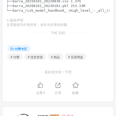
├──barra_20150101_20220830.csv 1.37G

├──barra_20200101_20230101.pkl 253.33M

©
版权声明
文章版权归作者所有，未经允许请勿转载。
THE END
付费专区
# 付费
# 优质资源
# 精品
# 百度网盘
喜欢就支持一下吧
点赞
4
分享
收藏
tomm
关注