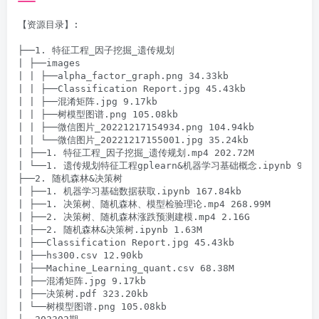
【资源目录】:

├──1. 特征工程_因子挖掘_遗传规划

| ├──images

| | ├──alpha_factor_graph.png 34.33kb

| | ├──Classification Report.jpg 45.43kb

| | ├──混淆矩阵.jpg 9.17kb

| | ├──树模型图谱.png 105.08kb

| | ├──微信图片_20221217154934.png 104.94kb

| | └──微信图片_20221217155001.jpg 35.24kb

| ├──1. 特征工程_因子挖掘_遗传规划.mp4 202.72M

| └──1. 遗传规划特征工程gplearn&机器学习基础概念.ipynb 95.11
├──2. 随机森林&决策树

| ├──1. 机器学习基础数据获取.ipynb 167.84kb

| ├──1. 决策树、随机森林、模型检验理论.mp4 268.99M

| ├──2. 决策树、随机森林涨跌预测建模.mp4 2.16G

| ├──2. 随机森林&决策树.ipynb 1.63M

| ├──Classification Report.jpg 45.43kb

| ├──hs300.csv 12.90kb

| ├──Machine_Learning_quant.csv 68.38M

| ├──混淆矩阵.jpg 9.17kb

| ├──决策树.pdf 323.20kb

| └──树模型图谱.png 105.08kb
