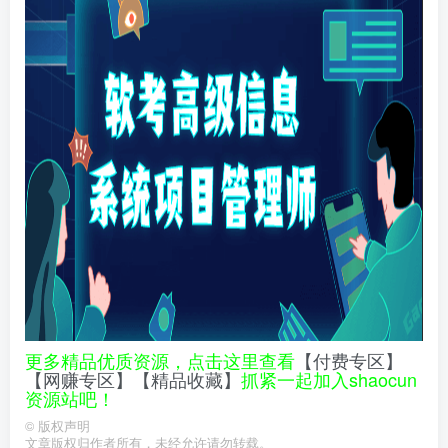
| | └──【案例分析专题1-1】案例简介、答题方法、重点分析、理论题

| ├──【高项案例专题1-1】案例简介、答题方法、重点分析、理论题.mp4 
| ├──【高项案例专题2-1】案例找茬万金油.mp4 115.58M

| ├──【高项案例专题3-1】案例找茬学习说明.mp4 37.29M

| ├──【高项案例专题3-2】案例找茬001-040.mp4 194.24M

| ├──【高项案例专题3-3】案例找茬041-080.mp4 217.23M

| ├──【高项案例专题3-4】案例找茬081-100.mp4 299.62M

| ├──【高项案例专题3-5】案例找茬101-120.mp4 283.84M

| ├──【高项案例专题3-6】案例找茬121-141.mp4 312.51M

| ├──【高项案例专题3-7】案例找茬142-147.mp4 80.31M

| ├──【高项案例专题4-1】2017年11月案例真题解析.mp4 303.91M

| ├──【高项案例专题4-2】2018年05月案例真题解析.mp4 330.85M

| ├──【高项案例专题4-3】2018年11月案例真题解析.mp4 195.41M

| ├──【高项案例专题4-4】2019年05月案例真题解析.mp4 210.76M

| ├──【高项案例专题4-5】2019年11月案例真题解析.mp4 266.92M

| ├──【高项案例专题4-6】2020年11月案例真题解析.mp4 282.02M

| ├──【高项案例专题4-7】2021年05月案例真题解析.mp4 297.41M

| ├──【高项案例专题4-8】2021年11月案例真题解析.mp4 272.57M

| ├──【高项案例专题4-9】2022年05月案例真题解析.mp4 188.54M

| ├──高项精讲班第四版教材10大管理-49过程、输入输出工具和技术归纳总结
更多精品优质资源，点击这里查看
【付费专区】
| ├──有部分内容作者暂用之前录制的内容

【网赚专区】
【精品收藏】
抓紧一起加入shaocun
| └──有新内容会迭代更新

资源站吧！
├──05 计算专题

©
版权声明
| ├──课件

文章版权归作者所有，未经允许请勿转载。
| | ├──【计算题专题01】进度类计算（上）.pdf 5.68M
