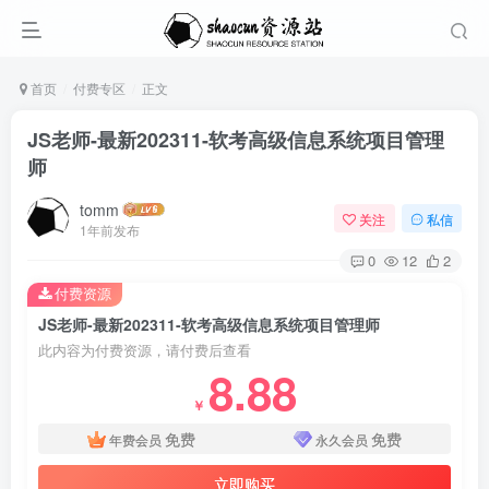
首页
付费专区
正文
JS老师-最新202311-软考高级信息系统项目管理
师
tomm
关注
私信
1年前发布
0
12
2
付费资源
JS老师-最新202311-软考高级信息系统项目管理师
此内容为付费资源，请付费后查看
8.88
￥
免费
免费
年费会员
永久会员
立即购买