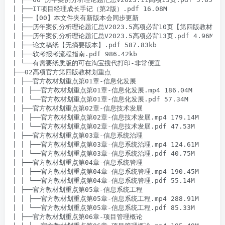
| ├──IT项目经理成长手记（第2版）.pdf 16.08M

| ├──【00】本文件夹有新版本会同步更新

| ├──历年案例分析理论题汇总V2023.5高项必背10页【第四版教材修订版】 
| ├──历年案例分析理论题汇总V2023.5高项必背13页.pdf 4.96M

| ├──论文稿纸【无摘要版本】.pdf 587.83kb

| ├──软考报考流程指南.pdf 986.42kb

| └──有需要纸质版的可在淘宝搜代打印-非常便宜

├──02高项官方第四版教材划重点

| ├──官方教材划重点第01章-信息化发展

| | ├──官方教材划重点第01章-信息化发展.mp4 186.04M

| | └──官方教材划重点第01章-信息化发展.pdf 57.34M

| ├──官方教材划重点第02章-信息技术发展

| | ├──官方教材划重点第02章-信息技术发展.mp4 179.14M

| | └──官方教材划重点第02章-信息技术发展.pdf 47.53M

| ├──官方教材划重点第03章-信息系统治理

| | ├──官方教材划重点第03章-信息系统治理.mp4 124.61M

| | └──官方教材划重点第03章-信息系统治理.pdf 40.75M

| ├──官方教材划重点第04章-信息系统管理

| | ├──官方教材划重点第04章-信息系统管理.mp4 190.45M

| | └──官方教材划重点第04章-信息系统管理.pdf 55.14M

| ├──官方教材划重点第05章-信息系统工程

| | ├──官方教材划重点第05章-信息系统工程.mp4 288.91M

| | └──官方教材划重点第05章-信息系统工程.pdf 85.33M

| ├──官方教材划重点第06章-项目管理概论
