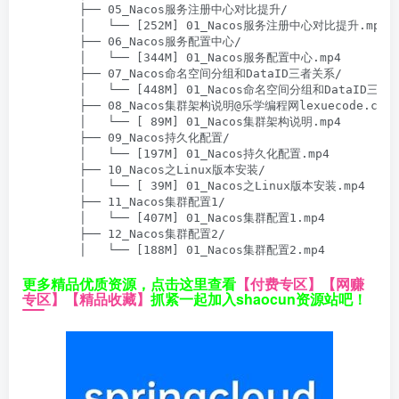
        ├── 05_Nacos服务注册中心对比提升/

        │   └── [252M] 01_Nacos服务注册中心对比提升.mp4

        ├── 06_Nacos服务配置中心/

        │   └── [344M] 01_Nacos服务配置中心.mp4

        ├── 07_Nacos命名空间分组和DataID三者关系/

        │   └── [448M] 01_Nacos命名空间分组和DataID三者关
        ├── 08_Nacos集群架构说明@乐学编程网lexuecode.com/

        │   └── [ 89M] 01_Nacos集群架构说明.mp4

        ├── 09_Nacos持久化配置/

        │   └── [197M] 01_Nacos持久化配置.mp4

        ├── 10_Nacos之Linux版本安装/

        │   └── [ 39M] 01_Nacos之Linux版本安装.mp4

        ├── 11_Nacos集群配置1/

        │   └── [407M] 01_Nacos集群配置1.mp4

        ├── 12_Nacos集群配置2/

        │   └── [188M] 01_Nacos集群配置2.mp4
更多精品优质资源，点击这里查看
【付费专区】
【网赚
专区】
【精品收藏】
抓紧一起加入shaocun资源站吧！