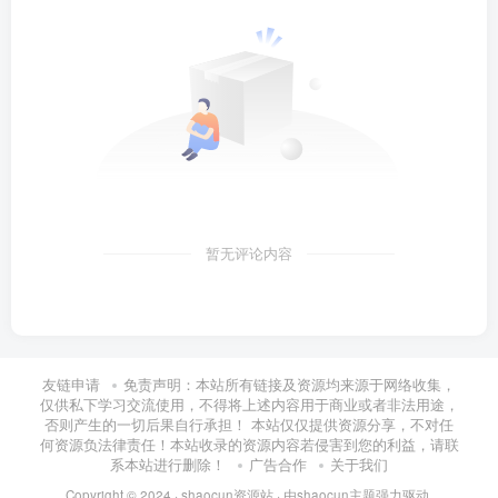
暂无评论内容
友链申请
免责声明：本站所有链接及资源均来源于网络收集，
仅供私下学习交流使用，不得将上述内容用于商业或者非法用途，
否则产生的一切后果自行承担！ 本站仅仅提供资源分享，不对任
何资源负法律责任！本站收录的资源内容若侵害到您的利益，请联
系本站进行删除！
广告合作
关于我们
Copyright © 2024 ·
shaocun资源站
· 由
shaocun主题
强力驱动.