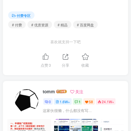
付费专区
# 付费
# 优质资源
# 精品
# 百度网盘
喜欢就支持一下吧
点赞
3
分享
收藏
tomm
关注
0
1.6W+
1
58
24.1W+
这家伙很懒，什么都没有写...