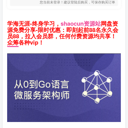
您当前未登录！建议登陆后购买，可保存购买订单
学海无涯-终身学习，
shaocun资源站
网盘资
源免费分享-限时优惠：即刻起前88名永久会
员88，拉入会员群，任何付费资源均共享！
众筹各种vip！