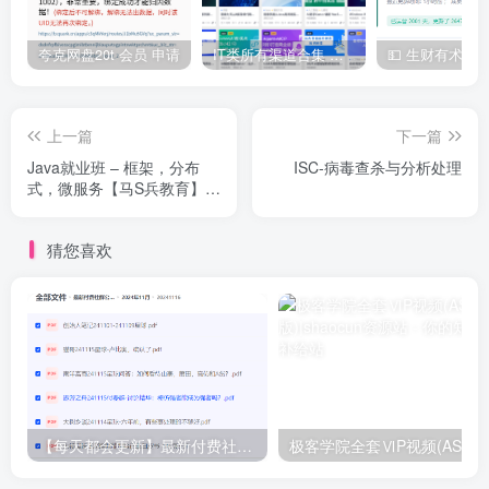
夸克网盘20t 会员 申请
IT类所有渠道合集 持续日更，目前近四千多条资源 年费用户微信私信获取权限
上一篇
下一篇
Java就业班 – 框架，分布
ISC-病毒查杀与分析处理
式，微服务【马S兵教育】|
完结无密
猜您喜欢
【每天都会更新】最新付费社群公众号文章
极客学院全套ⅥP视频(AS版)