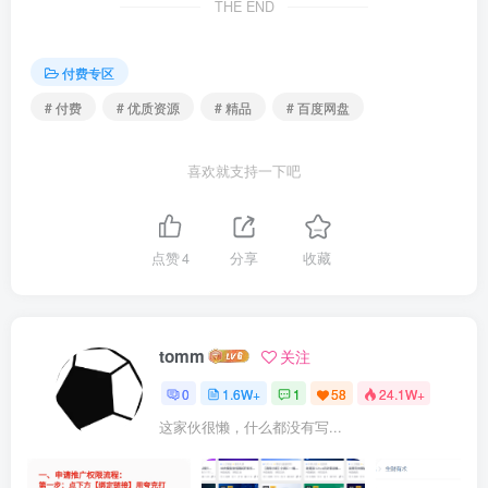
THE END
付费专区
# 付费
# 优质资源
# 精品
# 百度网盘
喜欢就支持一下吧
点赞
4
分享
收藏
tomm
关注
0
1.6W+
1
58
24.1W+
这家伙很懒，什么都没有写...