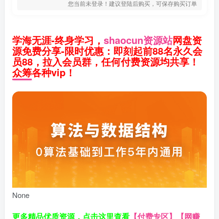
您当前未登录！建议登陆后购买，可保存购买订单
学海无涯-终身学习，
shaocun资源站
网盘资
源免费分享-限时优惠：即刻起前88名永久会
员88，拉入会员群，任何付费资源均共享！
众筹各种vip！
None
更多精品优质资源，点击这里查看
【付费专区】
【网赚