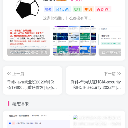
0
1.6W+
1
58
24W+
这家伙很懒，什么都没有写...
夸克网盘20t 会员 申请
IT类所有渠道合集 持续日更，目前近四千多条资源 年费用户微信私信获取权限
上一篇
下一篇
千峰-java就业班2023年|价
腾科-华为认证HCIA-security
值19800元|重磅首发|无秘更
和HCIP-security|2022年|价
新中
值4999元|重磅首发|完结无
秘
猜您喜欢