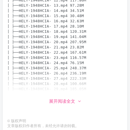
| ├──HELY-1948HCIA- 12.mp4 117.86M

| ├──HELY-1948HCIA- 13.mp4 97.28M

| ├──HELY-1948HCIA- 14.mp4 34.51M

| ├──HELY-1948HCIA- 15.mp4 30.48M

| ├──HELY-1948HCIA- 16.mp4 32.63M

| ├──HELY-1948HCIA- 17.mp4 28.10M

| ├──HELY-1948HCIA- 18.mp4 120.31M

| ├──HELY-1948HCIA- 19.mp4 141.04M

| ├──HELY-1948HCIA- 20.mp4 207.95M

| ├──HELY-1948HCIA- 21.mp4 23.82M

| ├──HELY-1948HCIA- 22.mp4 167.61M

| ├──HELY-1948HCIA- 23.mp4 116.57M

| ├──HELY-1948HCIA- 24.mp4 76.15M

| ├──HELY-1948HCIA- 25.mp4 248.37M

| ├──HELY-1948HCIA- 26.mp4 236.19M

| ├──HELY-1948HCIA- 27.mp4 222.33M

| ├──HELY-1948HCIA- 28.mp4 100.66M

| ├──HELY-1948HCIA- 29.mp4 185.05M

| ├──HELY-1948HCIA- 30.mp4 106.33M

| ├──HELY-1948HCIA- 31.mp4 151.75M

展开阅读全文
| ├──HELY-1948HCIA- 32.mp4 131.02M

| ├──HELY-1948HCIA- 33.mp4 124.83M

| ├──HELY-1948HCIA- 34.mp4 211.68M

©
版权声明
| ├──HELY-1948HCIA- 35.mp4 82.07M

文章版权归作者所有，未经允许请勿转载。
| ├──HELY-1948HCIA- 36.mp4 36.80M
