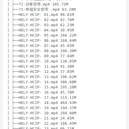
| ├──71-访客管理.mp4 105.72M

| ├──72-终端安全管理 .mp4 63.28M

| ├──HELY-HCIP- 01.mp4 90.81M

| ├──HELY-HCIP- 02.mp4 92.76M

| ├──HELY-HCIP- 03.mp4 62.23M

| ├──HELY-HCIP- 04.mp4 30.95M

| ├──HELY-HCIP- 05.mp4 266.22M

| ├──HELY-HCIP- 06.mp4 168.44M

| ├──HELY-HCIP- 07.mp4 45.05M

| ├──HELY-HCIP- 08.mp4 106.36M

| ├──HELY-HCIP- 09.mp4 77.04M

| ├──HELY-HCIP- 10.mp4 138.05M

| ├──HELY-HCIP- 11.mp4 91.38M

| ├──HELY-HCIP- 12.mp4 37.85M

| ├──HELY-HCIP- 13.mp4 196.62M

| ├──HELY-HCIP- 14.mp4 386.68M

| ├──HELY-HCIP- 15.mp4 295.20M

| ├──HELY-HCIP- 16.mp4 45.78M

| ├──HELY-HCIP- 17.mp4 115.11M

| ├──HELY-HCIP- 18.mp4 464.43M

| ├──HELY-HCIP- 19.mp4 194.37M

| ├──HELY-HCIP- 20.mp4 204.80M

| ├──HELY-HCIP- 21.mp4 24.45M

| ├──HELY-HCIP- 22.mp4 186.45M

| ├──HELY-HCIP- 23.mp4 66.11M
