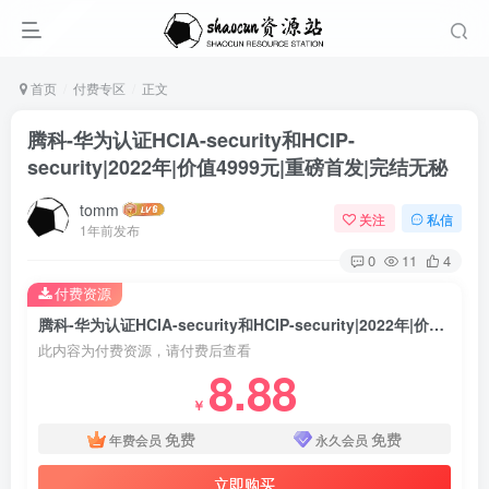
首页
付费专区
正文
腾科-华为认证HCIA-security和HCIP-
security|2022年|价值4999元|重磅首发|完结无秘
tomm
关注
私信
1年前发布
0
11
4
付费资源
腾科-华为认证HCIA-security和HCIP-security|2022年|价值4999元|重磅首发|完结无秘
此内容为付费资源，请付费后查看
8.88
￥
免费
免费
年费会员
永久会员
立即购买