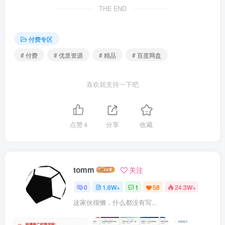
| ├──HELY-1948HCIA- 37.mp4 107.49M

THE END
| ├──HELY-1948HCIA- 38.mp4 191.92M

| └──配套资料.zip 216.74M
更多精品优质资源，点击这里查看
【付费专区】
【网赚
付费专区
专区】
【精品收藏】
抓紧一起加入shaocun资源站吧！
# 付费
# 优质资源
# 精品
# 百度网盘
喜欢就支持一下吧
点赞
4
分享
收藏
tomm
关注
0
1.6W+
1
58
24.3W+
这家伙很懒，什么都没有写...