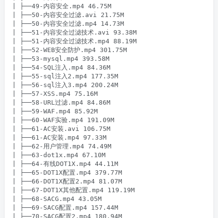
| ├──49-内容安全.mp4 46.75M

| ├──50-内容安全过滤.avi 21.75M

| ├──50-内容安全过滤.mp4 14.73M

| ├──51-内容安全过滤技术.avi 93.38M

| ├──51-内容安全过滤技术.mp4 88.19M

| ├──52-WEB安全防护.mp4 301.75M

| ├──53-mysql.mp4 393.58M

| ├──54-SQL注入.mp4 84.36M

| ├──55-sql注入2.mp4 177.35M

| ├──56-sql注入3.mp4 200.24M

| ├──57-XSS.mp4 75.16M

| ├──58-URL过滤.mp4 84.86M

| ├──59-WAF.mp4 85.92M

| ├──60-WAF实验.mp4 191.09M

| ├──61-AC安装.avi 106.75M

| ├──61-AC安装.mp4 97.33M

| ├──62-用户管理.mp4 74.49M

| ├──63-dot1x.mp4 67.10M

| ├──64-有线DOT1X.mp4 44.11M

| ├──65-DOT1X配置.mp4 379.77M

| ├──66-DOT1X配置2.mp4 81.07M

| ├──67-DOT1X其他配置.mp4 119.19M

| ├──68-SACG.mp4 43.05M

| ├──69-SACG配置.mp4 157.44M

| ├──70-SACG配置2.mp4 180.94M
