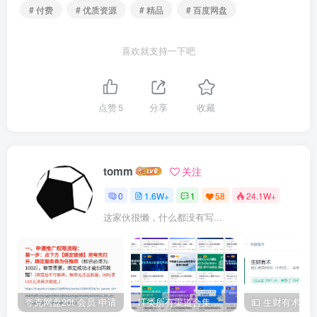
# 付费
# 优质资源
# 精品
# 百度网盘
喜欢就支持一下吧
点赞
5
分享
收藏
tomm
关注
0
1.6W+
1
58
24.1W+
这家伙很懒，什么都没有写...
夸克网盘20t 会员 申请
IT类所有渠道合集 持续日更，目前近四千多条资源 年费用户微信私信获取权限